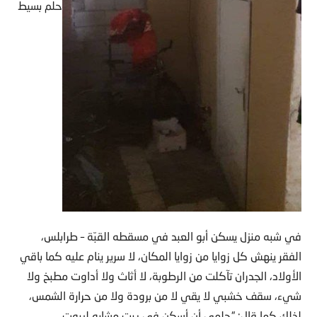
حلم بسيط
في شبه منزل يسكن أبو العبد في مسقطه القبّة – طرابلس،
الفقر ينهش كل زوايا من زوايا المكان، لا سرير ينام عليه كما باقي
الأولاد، الجدران تآكلت من الرطوبة، لا أثاث ولا أداوت مطبخ ولا
شيء، سقف خشبي لا يقي لا من برودة ولا من حرارة الشمس،
لذلك كما قال: “حلمي أن أسكن في بيت مشابه لبيوت