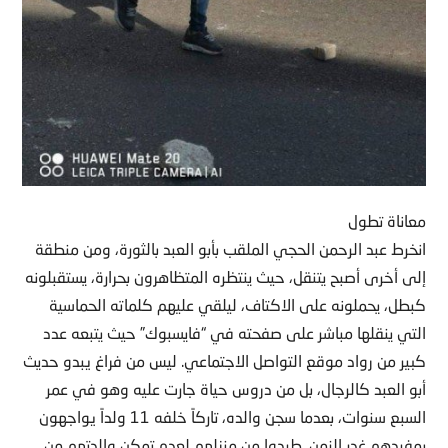
معاناة تطول
انخرط عبد الرحمن الحجي الملقب بأبو العبد بالثورة، ومن منطقة
إلى أخرى أصبح يتنقل، حيث ينتظره المتظاهرون بحرارة، يستقبلونه
كبطل، يحملونه على الاكتاف، ليلقي عليهم كلماته الحماسية
التي ينقلها مباشر على صفحته في “فايسبوك” حيث يتبعه عدد
كبير من رواد موقع التواصل الاجتماعي. ليس من فراغ يبدو حديث
أبو العبد كالرجال، بل من دروس حياة جارت عليه وهو في عمر
السبع سنوات، بعدما سجن والده، تاركاً خلفه 11 ولداً يواجهون
بمفردهم غدر الزمن. طردوا من منزلهم لعدم تمكن والدتهم من