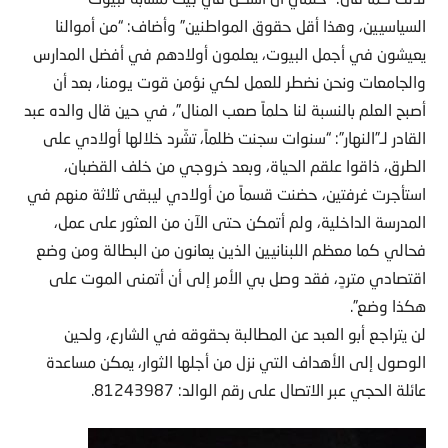
السياسيين، وهذا أقل حقوق المواطنين” وأضاف: “من أموالنا
يعيشون في أجمل البيوت، يعلمون أولادهم في أفضل المدارس
والجامعات ونحن نضطر للعمل لكي نؤمن قوت يومنا، بعد أن
أصبح العلم بالنسبة لنا حلماً صعب المنال”، في حين قال والده عبد
القادر لـ”النهار”: “سنوات سجنت ظلماً، تشّرد خلالها أولادي على
الطرق، ذاقوا علقم الحياة، وبعد خروجي من خلف القضبان،
استأجرت غرفتين، حضنت قسماً من أولادي ليبقى ثلاثة منهم في
المدرسة الداخلية، ولم أتمكن حتى الآن من العثور على عمل،
فحالي كما معظم اللبنانيين الذين يعانون من البطالة ومن وضع
اقتصادي متردٍ، فقد وصل بي الأمر إلى أن أتمنى الموت على
هكذا وضع”.
لن يتراجع أبو العبد عن المطالبة بحقوقه في الشارع، ولحين
الوصول إلى الأهداف التي نزل من أجلها الثوار، يمكن مساعدة
عائلة الحجي عبر الاتصال على رقم الوالد: 81243987.