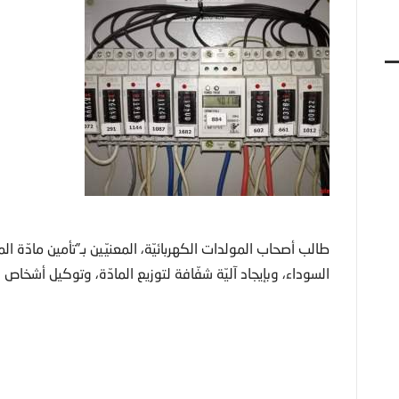
طالب أصحاب المولدات الكهربائيّة، المعنيّين بـ”تأمين مادّة
السوداء، وبإيجاد آليّة شفّافة لتوزيع المادّة، وتوكيل أشخا