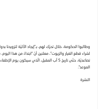
وطالبوا الحكومة، خلال تحرّك لهم، بـ”إيجاد الآليّة لتزويدنا ب
لشراء قطع الغيار والزيوت”، معلنين أنّ “ابتداءً من هذا اليوم،
تصاعديّة، حتّى تاريخ 5 آب المقبل، الّذي سيكون ي
الموعد”.
النشرة