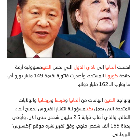
انضمت
ألمانيا
إلى
نادي الدول
التي تحمل
الصين
مسؤولية أزمة
جائحة
كورونا
المستجد، وأصدرت فاتورة بقيمة 149 مليار يورو أي
ما يقارب الـ 162 مليار دولار.
وتواجه
الصين
اتهامات من
ألمانيا
و
فرنسا
و
بريطانيا
والولايات
المتحدة التي تحمل
بكين
مسؤولية انتشار الفيروس لجميع أنحاء
العالم، والذي أصاب قرابة 2.5 مليون شخص حتى الآن، وأودى
بحياة 165 ألف شخص منهم، وفق تقرير نشره موقع “إكسبرس”
البريطاني.