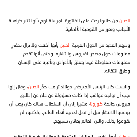
الصين
من جانبها ردت على الفاتورة المرسلة لهم بأنها تثير كراهية
الأجانب وتعزز من القومية الألمانية.
وتتهم العديد من الدول الغربية
الصين
بأنها أخفت ولا تزال تخفي
معلومات حول مصدر الفيروس وانتشاره، وحتى أنها تقدم
معلومات مغلوطة فيما يتعلق بالأعراض وتأثيره على الإنسان
وطرق انتقاله.
والسبت كان الرئيس الأميركي دونالد ترامب حذّر
الصين
، وقال إنها
يجب أن تواجه عواقب إذا كانت مسؤولة عن علم عن إطلاق
فيروس جائحة
كورونا
، مشيرا إلى أن السلطات هناك كان يجب أن
يوقفوا الانتشار قبل أن تصل لجميع أنحاء العالم، ولكنهم لم
يقوموا بذلك، والآن العالم يعاني بسببهم.
بريطانيا
أيضاً انضمت للولايات المتحدة بالمطالبة بضرورة التحقيق