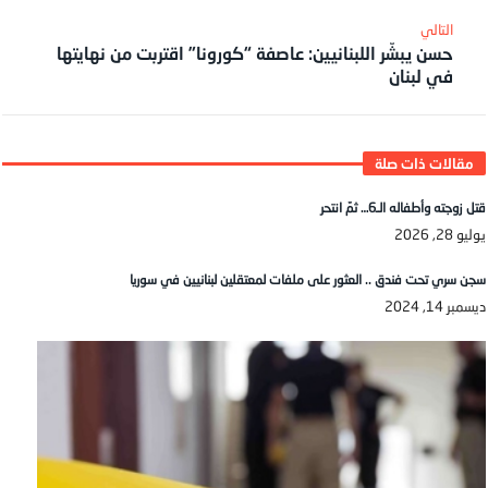
حسن يبشّر اللبنانيين: عاصفة “كورونا” اقتربت من نهايتها
في لبنان
قتل زوجته وأطفاله الـ6… ثمّ انتحر
يوليو 28, 2026
سجن سري تحت فندق .. العثور على ملفات لمعتقلين لبنانيين في سوريا
ديسمبر 14, 2024