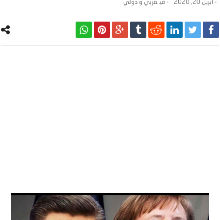
-
أبريل 20, 2020
- ‎في
عربي و دولي