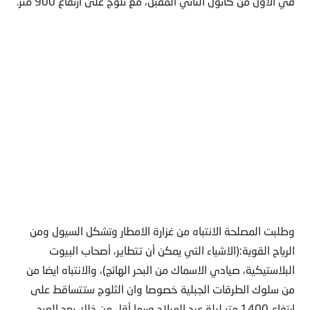
في الاول من كانول الثاني المقبل، مع ثلوج على ارتفاع 900 متر.
وطلبت المصلحة الانتباه من غزارة الامطار وتشكل السيول ومن
الرياح القوية:(الاشياء التي يمكن أن تتطاير، أصحاب البيوت
البلاستيكية، صيادي الاسماك من البحر الهائج)، والانتباه ايضا من
من سلوك الطرقات الجبلية خصوصا وان الثلوج ستتساقط على
ارتفاع 1400 متر ليلة عيد الميلاد وربما أقل من ذلك بعد العيد.