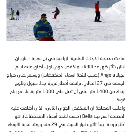
افادت مصلحة الابحاث العلمية الزراعية في تل عمارة – رياق ان
لبنان يتأثر ظهر غد الثلاثاء بمنخفض جوي اول، أطلق عليه اسم
أنجيلا Angela (حسب لائحة اسماء المنخفضات) ويستمر حتى صباح
الجمعة في 27 الحالي، ترافقه أمطار غزيرة جدا، سيول وثلوج
ابتداء من 1400 متر، على أن تصل على 1000 متر بقاعا، مع رياح
قوية.
واعلنت المصلحة ان المنخفض الجوي الثاني، الذي أطلقت عليه
المصلحة اسم بيلا Bella (حسب لائحة أسماء المنخفضات)، هو
أكثر برودة، يبدأ تأثيره نهار السبت في 29 منه ويمتد لغاية الاربعاء