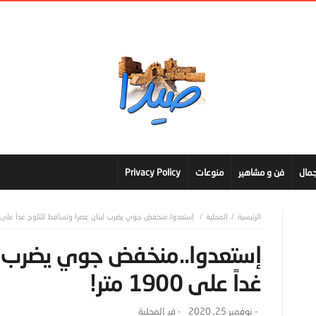
مال
فن و مشاهير
منوعات
Privacy Policy
المحلية
إستعدوا..منخفض جوي يضرب لبنان عصرا وتساقط للثلوج غداً على 1900 متر!
إستعدوا..منخفض جوي يضرب لب
غداً على 1900 متر!
-
نوفمبر 25, 2020
- ‎في
المحلية