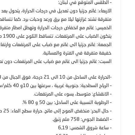
– الطقس المتوقع في لبنان:
الاربعاء: غائم جزئيا دون تعديل في درجات الحرارة، يتحول بع
متفرقة تشتد غزارتها ليلا مع برق ورعد وحبات برد. كما تتساقط الثلو
الخميس: غائم مع انخفاض درجات الحرارة وتهطل امطار متفرقة 
يتكون الضباب على المرتفعات. تتساقط الثلوج على 1900 متر وتخف حدة الامطار مساء.
الجمعة: غائم جزئيا الى غائم مع ضباب على المرتفعات وارت
خفيفة متفرقة في الفترة والمسائية.
السبت: غائم جزئيا الى غائم مع ضباب على المرتفعات دون تع
-الحرارة على الساحل من 10 الى 21 درجة، فوق الجبال من 8 الى 12 درجة، في الداخل من 5 الى 16 درجة.
– الرياح السطحية: جنوبية غربية ، سرعتها بين 10و 40 كلم/س.
– الانقشاع: متوسط، يسوء على المرتفعات.
– الرطوبة النسبية على الساحل: بين 50 و 80 %.
– حال البحر: منخفض الموج إلى مائج. حرارة سطح الماء: 25 درجة.
– الضغط الجوي: 758 ملم زئبق.
– ساعة شروق الشمس: 6,19