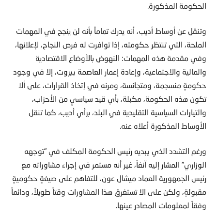
الحكومة المذكورة.
وتنقل عن أوساط أديب، أنه يدرك تماماً بأنه لن ينجح في المهمات
الملحة، التي تنتظر حكومته، إذا توافرت له فرص النجاح، لإعلانها،
وفي مقدمة هذه المهمات: النهوض بالأوضاع الاقتصادية
والمالية والاجتماعية، وإعادة إعمار العاصمة بيروت، إلا في وجود
حكومةٍ منسجمة، ومتجانسة، ومرنه في إتخاذ القرارات، على ألا
تكون هذه الحكومة، مكبلة، بأي قيد سياسيٍ من الأحزاب،
والتيارات السياسية التقليدية في البلد، برأي أديب، كما تنقل
الأوساط المذكورة أعلاه عنه.
ورغم التشدد الذي يبديه رئيس الحكومة المكلف في “توجهه
الوزاري” المشار إليه آنفاً، غير أنه مستمر في إجراء مشاوراته مع
رئيس الجمهورية العماد ميشال عون، للتفاهم على صيغةٍ حكوميةٍ
مقبولةٍ، ولكن على الا تستغرق هذا المشاورات وقتاً طويلاً، ودائماً
وفقاً لمعلومات المصادر عينها.