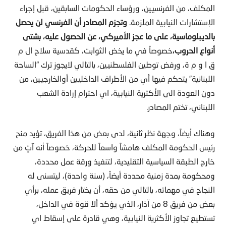
المكلف، من الفرنسيين، ورؤساء الحكومات السابقين، قبل إجراء
الإستشارات النيابية الملزمة.
وتجزم المصادر أن الفرنسي لن يحصل
بالديبلوماسية، على ما عجز الأميركي، عن الحصول عليه، بشتى
أنواع الحروب،
خصوصاً في ما يخض الثوابت، كقدسية سلاح ال م
ق ا و م ة، ورفض توطين الفلسطنيين، بالتالي لايجوز ترك “الساحة
اللبنانية” يتحكم فيها أي من الأطراف الداخليين أوالخارجيين، من
دون العودة الى الأكثرية النيابية، اي احترام إرادة الشعب
اللبناني، تختم المصادر.
وهناك أيضاً، وجهة نظر ثانية، لدى بعض من هذا الفريق، تؤيد منح
رئيس الحكومة المكلف هامشاً واسعاً للحركة، خصوصاً أنه آتٍ من
خارج الطبقة السياسية التقليدية، لتنفيذ ورقة عمل محددة،
ومحكومة بمدة زمنية محددة أيضاً، (سنة واحدة)، ليتسنى له
النجاح في مهماته، بالتالي من حقه، أن يختار فريق عمله، برأي
بعض من فريق 8 من آذار، الذي يؤكد ألا قوة في الداخل،
تستطيع تجاوز الأكثرية النيابية، وهي قادرة على إسقاط اي