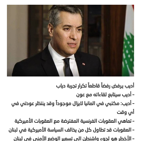
أديب يرفض رفضاً قاطعاً تكرار تجربة دياب
– أديب سيتابع لقاءاته مع عون
– أديب: مكتبي في المانيا لايزال موجوداً وقد ينتظر عودتي في
أي وقت
– تماهي العقوبات الفرنسية المفترضة مع العقوبات الأميركية
– العقوبات قد تطاول كل من يخالف السياسة الأميركية في لبنان
– الأخطر هو لجوء واشنطن الى تسعير الوضع الأمني في لبنان