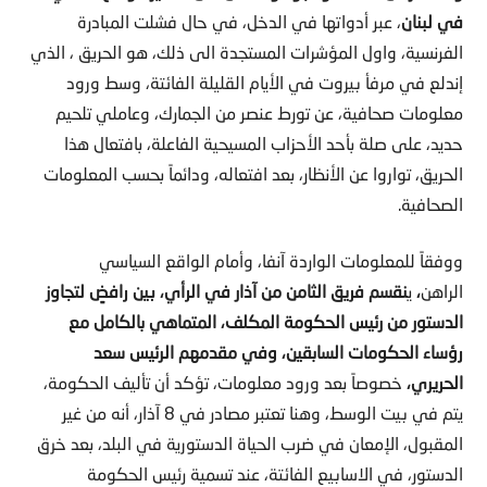
في لبنان
، عبر أدواتها في الدخل، في حال فشلت المبادرة
الفرنسية، واول المؤشرات المستجدة الى ذلك، هو الحريق ، الذي
إندلع في مرفأ بيروت في الأيام القليلة الفائتة، وسط ورود
معلومات صحافية، عن تورط عنصر من الجمارك، وعاملي تلحيم
حديد، على صلة بأحد الأحزاب المسيحية الفاعلة، بافتعال هذا
الحريق، تواروا عن الأنظار، بعد افتعاله، ودائماً بحسب المعلومات
الصحافية.
ووفقاً للمعلومات الواردة آنفا، وأمام الواقع السياسي
الراهن
،
ي
نقسم فريق الثامن من آذار في الرأي، بين رافضٍ لتجاوز
الدستور من رئيس الحكومة المكلف، المتماهي بالكامل مع
رؤساء الحكومات السابقين، وفي مقدمهم الرئيس سعد
الحريري،
خصوصاً بعد ورود معلومات، تؤكد أن تأليف الحكومة،
يتم في بيت الوسط، وهنا تعتبر مصادر في 8 آذار، أنه من غير
المقبول، الإمعان في ضرب الحياة الدستورية في البلد، بعد خرق
الدستور، في الاسابيع الفائتة، عند تسمية رئيس الحكومة