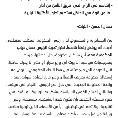
– إنقاسم في الرأي لدى فريق الثامن من آذار
– ما من قوة في الداخل تستطيع تجاوز الأكثرية النيابية
حسان الحسن – الثبات-
من المسلم به والمحسوم، لدى رئيس الحكومة المكلّف مصطفى
أديب، أنه
يرفض رفضاً قاطعاً، تكرار تجربة الرئيس حسان دياب
الحكومية معه
، أي تشكيل حكومة، جل أعضائها، مرتبط
بمحرجعيات سياسية، لا يبت أي وزيرٍ بقرار، أو حتى لا يحرك ساكناً،
قبل العودة الى مرجعيته، فإن هذا الأداء الحكومي، إنتهى مع
إستقالة حكومة تصريف الأعمال، وغير قابلٍ لإعادة سريانه، بعد
ولادة الحكومة الجديدة، في حال قدّر لرئيسها، النجاح في مهتمه،
وبالتالي إقتناع القوى السياسية بتشكيلته الوزارية المرتقبة، في
ضوء تمسكه الشديد، بأن تكون هذه التشكيلة، منسجمةً، وغير
تقليدية، ولا تضم في تركيبتها، أياً من الأسماء، الذين تولوا مناصب
وزراية من قبل، بحسب تأكيد مصادر سياسية متابعة لمسار تأليف