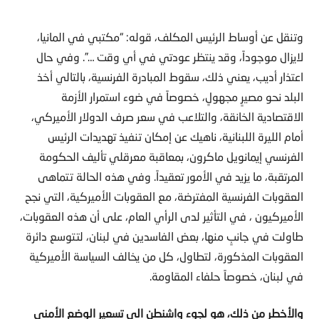
وتنقل عن أوساط الرئيس المكلف، قوله: “مكتبي في المانيا،
لايزال موجوداً، وقد ينتظر عودتي في أي وقت …”. وفي حال
اعتذار أديب، يعني ذلك، سقوط المبادرة الفرنسية، بالتالي أخذ
البلد نحو مصيرٍ مجهولٍ، خصوصاً في ضوء استمرار الأزمة
الاقتصادية الخانقة، والتلاعب في سعر صرف الدولار الأميركي،
أمام الليرة اللبنانية، ناهيك عن إمكان تنفيذ تهديدات الرئيس
الفرنسي إيمانويل ماكرون، بمعاقبة معرقلي تأليف الحكومة
المرتقبة، ما يزيد في الأمور تعقيداً. وفي هذه الحالة تتماهى
العقوبات الفرنسية المفترضة، مع العقوبات الأميركية، التي نجح
الأميركيون ، في التأثير لدى الرأي العام، على أن هذه العقوبات،
طاولت في جانبٍ منها، بعض الفاسدين في لبنان، لتتوسع دائرة
العقوبات المذكورة، لتطاول، كل من يخالف السياسة الأميركية
في لبنان، خصوصاً حلفاء المقاومة.
والأخطر من ذلك، هو لجوء واشنطن الى تسعير الوضع الأمني