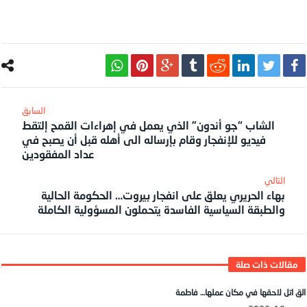
الشاب “جو أندون” الذي يعمل في إهراءات القمح إلتقط
فيديو للإنفجار وقام بإرساله الى أهله قبل أن يصبح في
عداد المفقودين
بهاء الحريري يعلق على انفجار بيروت… الحكومة الحالية
والطبقة السياسية الفاسدة يتحملون المسؤولية الكاملة
الق اتل لاحقها في مكان عملها… فاطمة