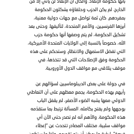
بأنها حكومة الإنقاذ. والحال أن الإنقاذ لن يأتي إلا من
الخارج. لم يكن الحزب وحلفاؤه يشكلون الحكومة
بمفردهم. كان ثمة تواصل مع جهات دولية معنية،
أبرزها الفرنسيين، والأمم المتحدة، لتأليفها. وحتى بعد
تشكيل الحكومة، لم يتم وصفها أنها حكومة حزب
الله، خصوصاً بالنسبة إلى الولايات المتحدة الأميركية،
التي تفضل الاستمهال والانتظار. وستحكم على هذه
الحكومة وفق الإصلاحات التي قد تتخذها، في
موقف يتلاقى مع مواقف الدول الأوروبية.
في جولة على بعض الديبلوماسيين لسؤالهم عن
رأيهم بهذه الحكومة، يجمع معظهم على أن التعاطي
الدولي معها يشبه الضوء الأصفر، لم يقفل الباب
بوجهها ولم يفتح بكامله. المسألة ترتبط بما ستقدّمه
هذه الحكومة. والأهم أنه لم تصدر حتى الآن أي
مواقف سلبية. مختلف المصادر تتحدث عن “إعطاء
فرصة”، لرؤية ما يمكن أن يتم تقديمه، وإذا ما ستكون