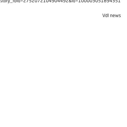
story_fbid=2752072104904492&id=100003051894351
Vdl news