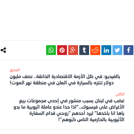
بالفيديو: في ظل الأزمة الاقتصادية الخانقة.. نصف مليون
دولار تتنزه بالسيارة في العلن في منطقة نهر الموت!
غضب في لبنان بسبب منشور في إحدى مجموعات بيع
الأغراض على فيسبوك…”اذا حدا عندو عاملة اثيوبية ما بدو
ياها انا باخدها” ليرد أحدهم “روحي قدام السفارة
الأثيوبية بالحازمية الناس كبّوهم”!