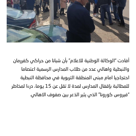
أفادت
“
الوكالة
الوطنية
للاعلام
”
بأن
شبانا
من
حراكي
كفررمان
والنبطية
واهالي
عدد
من
طلاب
المدارس
الرسمية
اعتصاما
احتجاجيا
امام
مبنى
المنطقة
التربوية
في
محافظة
النبطية
للمطالبة
بإقفال
المدارس
لمدة
لا
تقل
عن
15
يوما،
درءا
لمخاطر
“
فيروس
كورونا
”
الذي
يثير
الذعر
بين
صفوف
الاهالي
.