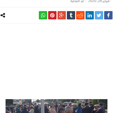
-
فبراير 28, 2020
- ‎في
المحلية