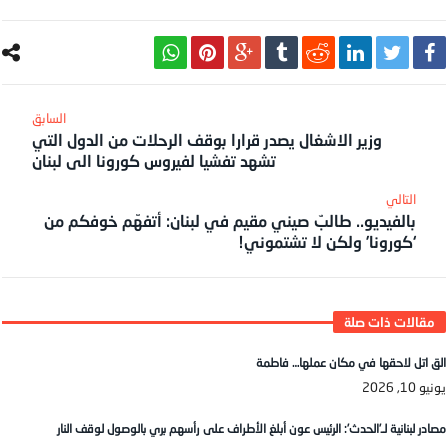
وزير الاشغال يصدر قرارا بوقف الرحلات من الدول التي
تشهد تفشيا لفيروس كورونا الى لبنان
بالفيديو.. طالبٌ صيني مقيم في لبنان: أتفهّم خوفكم من
‘كورونا’ ولكن لا تشتموني!
الق اتل لاحقها في مكان عملها… فاطمة
يونيو 10, 2026
مصادر لبنانية لـ’الحدث’: الرئيس عون أبلغ الأطراف على رأسهم بري بالوصول لوقف النار