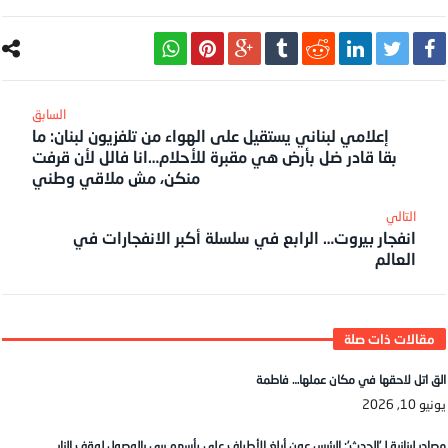
إعلامي لبناني يستقيل على الهواء من تلفزيون لبنان: ما
بقا قادر ضل بأرض هي مقبرة للأحلام…انا فالل لأن قرفت
منكن، مش ملاقي وطني
انفجار بيروت… الرابع في سلسلة أكبر الانفجارات في
العالم
الق اتل لاحقها في مكان عملها… فاطمة
يونيو 10, 2026
مصادر لبنانية لـ’الحدث’: الرئيس عون أبلغ الأطراف على رأسهم بري بالوصول لوقف النار