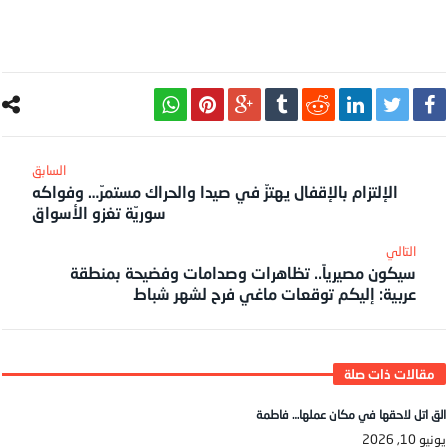
الإلتزام بالإقفال يهتزّ في صيدا والحراك مستمرّ… وفواكه
سوريّة تغزو الأسواق
سيكون مصيرياً.. تظاهرات وصدامات وفضيحة بمنطقة
عربية: إليكم توقعات ماغي فرح لشهر شباط
الق اتل لاحقها في مكان عملها… فاطمة
يونيو 10, 2026