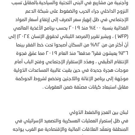
وأجنبية من مشاريع في البنى التحتية والسياحية.بالمقابل تسبب
النزوح الداخلي جراء الحرب والضغوط على شبكة الدعم
الإجتماعي في ظل إنهيار سعر الصرف إلى إرتفاع أسعار المواد
الغذائية بنسبة ٤٠٠% منذ ٢٠١٩ بحسب برنامج الأغذية العالمي
(WFP ) ، ويشير تقرير (المرصد اللبناني لحقوق الإنسان ٢٠٢٤) إلى
أنّ أكثر من من ٨٢% من السكان أصبحوا تحت خط الفقر بينما
٣٦% يعيشون فقرا” مدقعا” منذ العام ٢٠١٩ مما عمّق فجوة
الإنتقام الطّبقي ، وهدّد الإستقرار الإجتماعي وفتح الباب أمام
موجات هجرة جديدة في حين بقيت غالبية المساعدات الدّولية
موجّهة إلى برنامج الإغاثة واللاجئين وتخضع لشروط الحوكمة
مقابل استبعاد كيانات مصنّفة ضمن العقوبات .
لبنان بين العجز والضغط الدّولي
في ظل إستمرار العمليات العسكرية والتصعيد الإسرائيلي في
المنطقة وتعقّد العلاقات المالية والإقتصادية مع الغرب يواجه