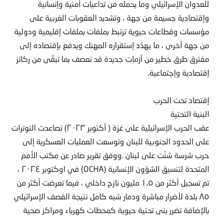
للعدوان الإسرائيلي وما يحمله من تداعيات أمنية وإنسانية
وإقتصادية جسيمة من جهة ، وتشديد العقوبات الغربية على
مؤسسات وقطاعات حيوية ترتبط بملفات بملفات إقليمية ودولية
من جهة أخرى ، ما يهدّد إستقراره المهنك ويدفع بإقتصاده إلى
مفترق طرق خطير من أزمات جديدة قد تعصف بما تبقّى من ركائز
إقتصادية وإجتماعية.
إقتصاد تحت الحرب
البنية التحتية
عقب الحرب الإسرائيلية على غزة ( أكتوبر ٢٠٢٣) تصاعدت التوترات
على الحدود الجنوبية للبنان وتوسعت العمليات العسكرية إلى
حرب شرسة شنّت على لبنان .ووفق تقرير صادر عن مكتب الأمم
المتحدة لتنسيق الشؤون الإنسانية (OCHA) في اوكتوبر ٢٠٢٤ ،
تم تسجيل أكثر من ١،٥ مليون نازح داخلي ، فيما تعرضت أكثر من
٨٥ بلدة لأضرار مباشرة ودمار شبه كامل نتيجة القصف الإسرائيلي
بالإضافة تضرر بنى تحتية حيوية كمحطات كهرباء ومراكز صحية