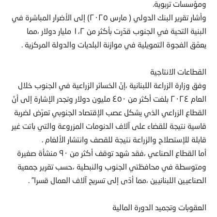
ومؤسسات تربوية.
وأشار تقرير البنك الدولي ( مارس ٢٠٢٥) إلى الأضرار المباشرة في
البنية التحية في الجنوب قدّرت بأكثر من ١،٢ مليار دولار ،مما
يعمّق الفجوة التمويلية في موازنة البلديات والدولة المركزية .
القطاعات الانتاجية
وفق وزارة الزراعة اللبنانية ،إنّ الخسائر الزراعية في الجنوب خلال
العام ٢٠٢٤ بلغت أكثر من ٤٥٠ مليون دولار وتجدر الإشارة إلى أنّ
القطاع الزراعي الذي يشكل عصب الإقتصاد الجنوبي تعرّض لضربة
قاسية نتيجة للقضاء على آلاف الدنومات المزروعة والتي باتت غير
قابلة للإستصلاح والزراعة نتيجة للقصف وانتشار الألغام .
أما القطاع الصناعي ،فقد شهد توقف أكثر من ٩٠ منشأة صغيرة
ومتوسطة في محافظتي الجنوب والنبطية ،حسب تقرير جمعية
الصناعيين اللبنانيين ،مما أدّى إلى تسريح آلاف العمال قسرا” .
العقوبات وتجميد الدورة المالية