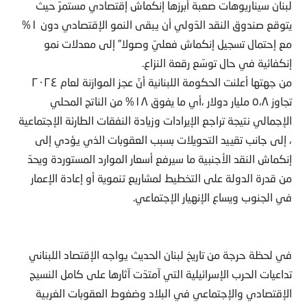
لبنان سيناريوهات صعبة أبرزها إنكماش إقتصادي مستمرّ حيث
يتوقع صندوق النقد الدّولي أن يبقى النمو الإقتصادي دون ١%
مع إحتمال تسجيل إنكماش فعليّ وصولا” إلى معدلات نمو
إنكفائية في حال توسّع رقعة النزاع.
من جهتها أعلنت الحكومة اللبنانية أنّ عجز الموازنة لعام ٢٠٢٤
تجاوز ٥،٨ مليار دولار ،أي ما يفوق ١٨% من الناتج المحلي
الإجمالي نتيجة تراجع الإيرادات وزيادة النفقات الطارئة الإجتماعية
، إلى جانب تقييد التحويلات بسبب العقوبات الذي يؤدي إلى
إنكماش النقد الأجنبية ما سيرفع أسعار الموارد المستوردة ويحدّ
من قدرة الدولة على التخطيط لمشاريع تنموية أو إعادة الإعمار
في الجنوب ويساع الإنهيار الإجتماعي.
في لحظة حرجة من تاريخ لبنان الحديث يواجه الإقتصاد اللبناني
تداعيات الحرب الإسرائيلية التي آمتدّت آثارها على كامل النسيج
الإقتصادي والإجتماعي في البلاد وضغوط العقوبات الغربية