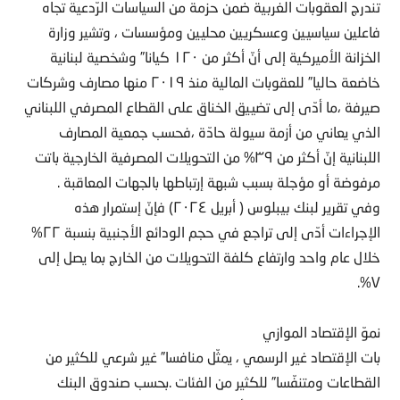
تندرج العقوبات الغربية ضمن حزمة من السياسات الرّدعية تجاه
فاعلين سياسيين وعسكريين محليين ومؤسسات ، وتشير وزارة
الخزانة الأميركية إلى أنّ أكثر من ١٢٠ كيانا” وشخصية لبنانية
خاضعة حاليا” للعقوبات المالية منذ ٢٠١٩ منها مصارف وشركات
صيرفة ،ما أدّى إلى تضييق الخناق على القطاع المصرفي اللبناني
الذي يعاني من أزمة سيولة حادّة ،فحسب جمعية المصارف
اللبنانية إنّ أكثر من ٣٩% من التحويلات المصرفية الخارجية باتت
مرفوضة أو مؤجلة بسبب شبهة إرتباطها بالجهات المعاقبة .
وفي تقرير لبنك بيبلوس ( أبريل ٢٠٢٤) فإنّ إستمرار هذه
الإجراءات أدّى إلى تراجع في حجم الودائع الأجنبية بنسبة ٢٢%
خلال عام واحد وارتفاع كلفة التحويلات من الخارج بما يصل إلى
٧%.
نموّ الإقتصاد الموازي
بات الإقتصاد غير الرسمي ، يمثّل منافسا” غير شرعي للكثير من
القطاعات ومتنفّسا” للكثير من الفئات .بحسب صندوق البنك