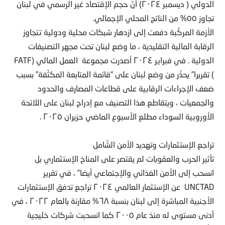
الدولي ( ديسمبر ٢٠٢٤) أنّ حجم الإقتصاد غير الرسمي في لبنان
تجاوز ٥٥% من الناتج المحلي الإجمالي.
الأزمة المركّبة دفعت إلى ازدهار شبكات محلية ودولية تتجاوز
الرقابة المالية التقليدية ، ما وضع لبنان تحت مجهر التصنيفات
الدولية . في فبراير ٢٠٢٤ أصدرت مجموعة العمل المالي (FATF
) تقريرا” يحذّر من وضع لبنان على “قائمة المتابعة المكثّفة” بسبب
ضعف الإجراءات الرقابية على قطاعات المصارف والحدود
والجمعيات ، ويتقاطع هذا التصنيف مع إدراج لبنان على اللائحة
الأوروبية السوداء مطلع الأسبوع الماضي حزيران ٢٠٢٥ .
تراجع الإستثمارات وتهديد الأمن الشّامل
تأثير الحرب والعقوبات لم يقتصر على المناخ الإستثماري بل
انسحب إلى الأمن الغذائي والإجتماعي أيضا” ، في تقرير
UNCTAD عن الإستثمار العالمي ٢٠٢٤ تراجع تدفق الإستثمارات
الأجنبية المباشرة إلى لبنان بنسبة ٦٨% مقارنة بالعام ٢٠٢٢ ، في
أدنى مستوى له منذ عام ٢٠٠٥ كما انسحبت شركات خليجية