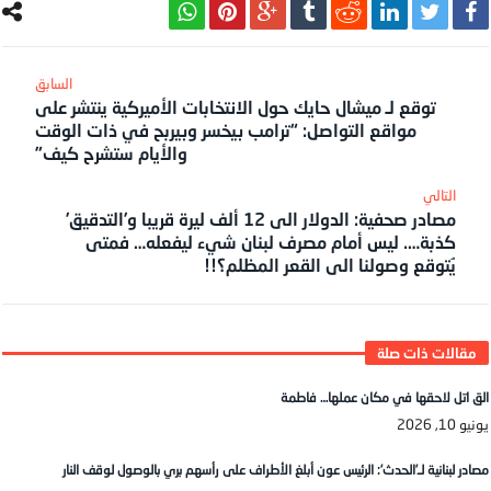
توقع لـ ميشال حايك حول الانتخابات الأميركية ينتشر على
مواقع التواصل: “ترامب بيخسر وبيربح في ذات الوقت
والأيام ستشرح كيف”
مصادر صحفية: الدولار الى 12 ألف ليرة قريبا و’التدقيق’
كذبة…. ليس أمام مصرف لبنان شيء ليفعله… فمتى
يُتوقع وصولنا الى القعر المظلم؟!!
الق اتل لاحقها في مكان عملها… فاطمة
يونيو 10, 2026
مصادر لبنانية لـ’الحدث’: الرئيس عون أبلغ الأطراف على رأسهم بري بالوصول لوقف النار