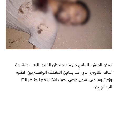
تمكن الجيش اللبناني من تحديد مكان الخلية الارهابية بقيادة
“خالد التلاوي” في احد بساتين المنطقة الواقعة بين الضنية
وزغرتا وتسمى “سهل دنحي” حيث اشتبك مع العناصر الـ٣
المطلوبين.