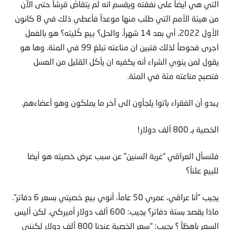
التي هي ايضاً على نفقته ويقسم انه لم يتقاضَ قرشاً حتى الآن
من هيئة الأمم التي طلب منها موعداً فأعطي ذلك في 8 كانون
الأول 2022. أي بعد 14 شهراً. والحل؟ بيع كُليته؟ هو بالفعل
اجرى فحوصاً لذلك فتبين ان مناعته تبلغ 99 في المئة. وها هو
يقول لمن ينوي الشراء أنه يكفيه ان يأكل القليل من العسل
فتصبح مناعته مئة في المئة.
يبدو أن الفقراء باتوا يلجأون الى آخر ما يملكون وهو أعضاءهم.
الخصية بـ 800 ألف دولار!
فلنسأل العراقي “غربة السنين” عن سبب عرض خصيته هو أيضا
للبيع علناً؟
يجيب “أنا عراقي، عمري 50 عاماً، أنوي بيع خصيتي بسعر 6 دفاتر”.
ماذا يقصد بستة دفاتر؟ يجيب: 600 ألف دولار أميركي. لكن أليس
السعر باهظاً ؟ يجيب: “سعر الخصية عندنا 800 ألف دولار لكنني