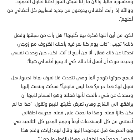
ومكسورة مالياً. والآن ما زلنا نعيش العوز لكننا نحاول الصمود.
ووالله إذا رأيت أطفالي يجوعون من جديد فسأبيع كل أعضائي من
أجلهم”.
لكن، من أين أتتها فكرة بيع كُليتها؟ هل رأت من سبقها وفعل
ذلك؟ تجيب: “ذات يوم كنا نمر فيه بأحلك الظروف مع زوجي
تحدثنا عن ذلك فقال: أنا من أبيع لا أنت. لكن، حين وجدت نفسي
وحيدة قررت أن أفعل أنا ذلك كي لا يعوز أطفالي شيئاً”.
نسمع صوتها يتهدج ألماً وهي تتحدث فلا نعرف بماذا نجيبها. هل
نقول لها: هذا حرام؟ هذا ليس قانونياً؟ نسكت وننصت إليها
وتتحدث عن شيء تألمت لأنها فعلته وهو السماح لابنها أن
يرافقها الى الشارع وهي تعرض كُليتها للبيع وتقول: “هذا ما لم
يكن جائزاً فعله. وهذا ما ندمت على فعله. مدرسة اطفالي
أعفتني من كل المستحقات أيضاً وجمع المدير كل التلاميذ في
بهو المدرسة قبل عودتهما إليها وقال لهم: إياكم وفتح هذا
الحديث مجدداً مع الطفلين. وهذا بالفعل ما حدث”.