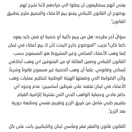
يعني أنهم يستطيعون ان يصلوا الى مرادهم لأننا نشرح لهم
بوضوح ان القانون اللبناني يمنع بيع الأعضاء والجميع ملزم بتطبيق
القانون”.
سؤالٌ آخر نطرحه: هل من يبيع كُلية أو خصية او فص كبد يعود
كما كان؟ تجيب “الموضوع خارج البحث لأن لا بيع أعضاء في لبنان
إنما وهب الأعضاء المجاني وغير المشروط هو المسموح حسب
القانون اللبناني وضمن العائلة او من المتوفين اي وهب أخلاقي
إنساني وقانوني، علماً أن وهب الخصية غير مسموح قانوناً وشرعاً.
ولأن الضوابط التي وضعتها الهيئة الوطنية لتنظيم عمليات وهب
الأعضاء في لبنان تعتمد على شرطين أساسيين: عدم وجود أي
حافز مادي وحماية الواهب الحي التي تشترط إلزامية القيام
بتقييم طبي شامل من فريق الزرع وتقييم نفسي ومتابعة دورية
بعد الزرع”.
القانون قانون والفقر فقر ومآسي لبنان واللبنانيين باتت على كل