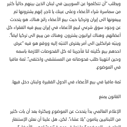
ويطلب “أن تتكلموا عن السوريين في لبنان الذين بينهم حالياً كثير
من سماسرة شراء الأعضاء وعلى عينك يا تاجر. إنهم يشترونها ثم
يبيعونها الى إيران وتركيا حيث بيع الأعضاء رائج هناك. هو يتحدث
عن وجود سوق شرعي لبيع الأعضاء في إيران يبيع فيه الفقراء كل
أعضائهم. وهناك ايرانيون يشترون. وهناك من يبيع الى تركيا ايضاً”.
وينبّه فرانكلين الى أمر يفترض التنبّه إليه ووقع هو فيه “عرض
احدهم بيع كُليته لنا فأجرينا له كل الفحوصات اللازمة باسمه
وحين انتهينا طلب فحوصاته من المستشفى واختفى”. ثمة مافيا
في الموضوع.
ثمة مافيا في بيع الأعضاء في الدول الفقيرة ولبنان دخل فيها.
القانون يمنع
الإعلام العالمي بدأ يتحدث عن الموضوع وبكثرة بعد أن بات كثير
من اللبنانيين ينامون “بلا عشاء”. لكن، هل علينا أن نعلن الإستنفار
العام في الموضوع؟ ما تعليق جمعية “نود” لوهب الأعضاء؟