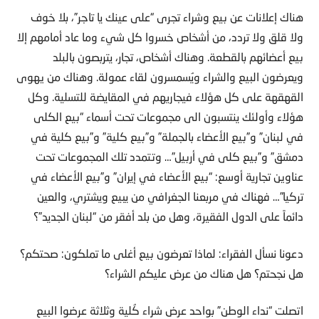
هناك إعلانات عن بيع وشراء تجرى “على عينك يا تاجر”، بلا خوف
ولا قلق ولا تردد، من أشخاص خسروا كل شيء وما عاد أمامهم إلا
بيع أعضائهم بالقطعة. وهناك أشخاص، تجار، يتربصون بالبلد
ويعرضون البيع والشراء ويُسمسرون لقاء عمولة. وهناك من يهوى
القهقهة على كل هؤلاء فيجاريهم في المقايضة للتسلية. وكل
هؤلاء وأولئك ينتسبون الى مجموعات تحت أسماء “بيع الكلى
في لبنان” و”بيع الأعضاء بالجملة” و”بيع كلية” و”بيع كلية في
دمشق” و”بيع كلى في أربيل”… وتتمدد تلك المجموعات تحت
عناوين تجارية أوسع: “بيع الأعضاء في إيران” و”بيع الأعضاء في
تركيا”… فهناك في مربعنا الجغرافي من يبيع ويشتري، والعين
دائماً على الدول الفقيرة، وهل من بلد أفقر من “لبنان الجديد”؟
دعونا نسأل الفقراء: لماذا تعرضون بيع أغلى ما تملكون: صحتكم؟
هل نجحتم؟ هل هناك من عرض عليكم الشراء؟
اتصلت “نداء الوطن” بواحد عرض شراء كُلية وثلاثة عرضوا البيع