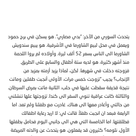
يتحدث السوري من الآخر: “بدي مصاري”. هو يسكن في برج حمود
ويعمل في محل لبيع الشاورما في الأشرفية. هو يبيع سندويش
الشاورما الى الناس بسعر 52 ألف ليرة. وأولاده لم يروا اللحمة
منذ أشهر كثيرة. هو لديه ستة أطفال والسابع على الطريق.
فزوجته دخلت في شهرها. لكن، لماذا يزيد أزمته بمزيد من
الإنجاب؟ يجيب “تزوجت خمس مرات. الأولى أنجبت طفلين وماتت
نتيجة قذيفة سقطت عليها في حلب. الثانية ماتت بمرض السرطان.
والثالثة كانت عراقية تنوي السفر الى كندا. تزوجتها علها تنشلني
من حالتي وأغادر معها الى هناك. غادرت مع طفلنا ولم تعد. اما
الرابعة فبعد ان انجبت طفلاً قالت لي: لا اريد رعاية اطفالك
فطلقتها. اما الخامسة التي هي الى جانبي اليوم فحامل بطفلها
الأول. نلومه؟ كثيرون قد يفعلون. هو يتحدث عن والدته المريضة