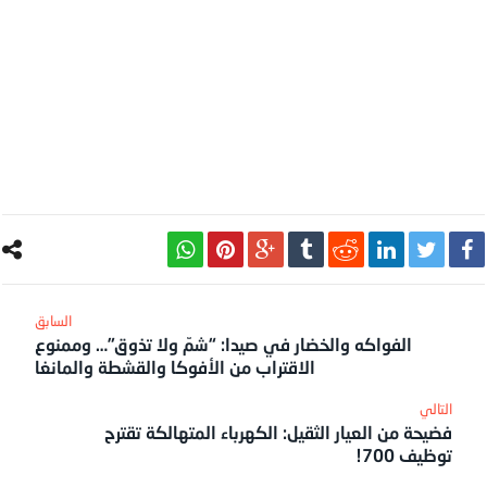
الفواكه والخضار في صيدا: “شمّ ولا تذوق”… وممنوع
الاقتراب من الأفوكا والقشطة والمانغا
فضيحة من العيار الثقيل: الكهرباء المتهالكة تقترح
توظيف 700!