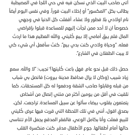
أتى صاحب البيت الذي نسكن فيه في حي اللجا في المصيطبة
يطالب بكل “المكسور” أو إخلاء البيت فوراً. وفي نفس اليوم أيضاً
نام اولادي بلا فطور ولا عشاء. أقفلت كل الدنيا في وجهي
خصوصاً ان لا أحد ممن لجأت إليهم للمساعدة قبلوا بإقراضي
المال فلم يبقَ أمامي إلا بيع كُليتي. والله العظيم هذا ما اردتُ
فعله. “وحياة ولادي كنت بدي بيع”. كنتُ سأفعل أي شيء كي
لا يبيت الطفلان في الشارع”.
حصل ذلك قبل نحو عام. فهل باعت كُليتها؟ تجيب: “لا والله. سمع
زياد شبيب (وكان لا يزال محافظ مدينة بيروت) فاتصل بي شباب
من قبله وقابلوا صاحب الشقة ودفعوا له كل المستحقات. كما
تلقيت في أقل من يومين أكثر من مئتي إتصال من أشخاص
يتمتعون بقلوب بيضاء سألوا عن سبيل المساعدة. تراجعت. لكن،
بصدقٍ اقول، أنني في تلك اللحظة التي قررت فيها عرض كُليتي
للبيع فعلت وأنا بكامل الوعي. فالفقر المدقع يجعل الأم تتناسى
حالها أمام أطفالها. جوع الأطفال مدمّر. كنت منكسرة القلب