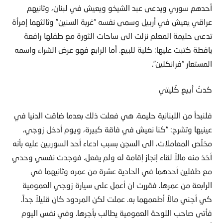
أحدهم سوري ويدعى عبد الشيخو ويعيش في لبنان، وثانيهم
عراقي يعيش في أربيل وسمى نفسه “غربة السنين” وثالثهما إمرأة
تدعى حليمة المعلم نزلت الى ساحات الثورة مع طفلها رافعة
يافطة كتبت عليها: كلية للبيع. أما الرابع فهو عرض الشراء واسمه
المستعار “فرانكلين”.
كدتُ أبيع كُليتي
فلنبدأ من اللبنانية حليمة. هي فعلت ذلك بعدما ضاقت الدنيا في
عينيها وتشرح: “كنا نعيش في فاقة كبيرة، ويوم أدخل زوجي،
مخلّص المعاملات، الى السجن بسبب ادعاء أحد السوريين عليه بأنه
أخذ منه مالاً لقاء إنجاز إقامة له ولم يفعل. فوجدت نفسي وحدي
مع طفلين أحدهما في الحادية عشرة من عمره وثانيهما في
الرابعة من عمرها. فقررت ان أعمل على سيارة زوجي العمومية
كي أجني مالاً أطعمهما به. عملت لكن المردود كان قليلاً جداً.
فأتى صاحب اللوحة العمومية يطالب بأجرها. وفي نفس اليوم