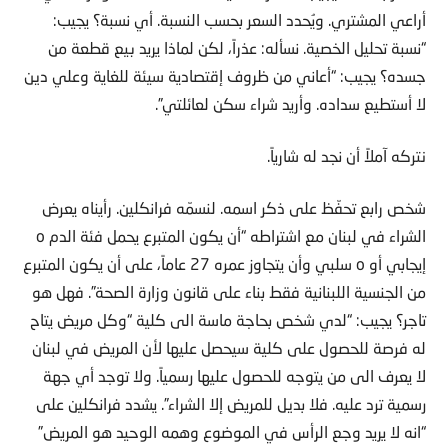
أراعي المشتري. ويُحدد السعر بحسب النسبة. أي نسبة؟ يجيب:
“نسبة تحليل الخصية. نسأله: عذراً، لكن لماذا يريد بيع قطعة من
جسده؟ يجيب: “أعاني من ظروف إقتصادية سيئة للغاية وعلي دين
لا أستطيع سداده. وأريد شراء سكن لعائلتي”.
نتركه آملاً أن نجد له شارياً.
شخص رابع تحفّظ على ذكر اسمه. لنسمّه فرانكلين. رأيناه يعرض
الشراء في لبنان مع اشتراطه “أن يكون المتبرع يحمل فئة الدم o
إيجابي أو o سلبي وأن يتجاوز عمره 27 عاماً، على أن يكون المتبرع
من الجنسية اللبنانية فقط بناء على قانون وزارة الصحة”. فهل هو
تاجر؟ يجيب: “لدي شخص بحاجة ماسة الى كلية “وكل مريض يتاح
له فرصة للحصول على كلية سيحصل عليها لأن المريض في لبنان
لا يعرف الى من يتوجه للحصول عليها رسمياً. ولا توجد أي جهة
رسمية ترد عليه. فلا بديل للمريض إلا الشراء”. يشدد فرانكلين على
“انه لا يريد وجع الرأس في الموضوع وهمه الوحيد هو المريض”