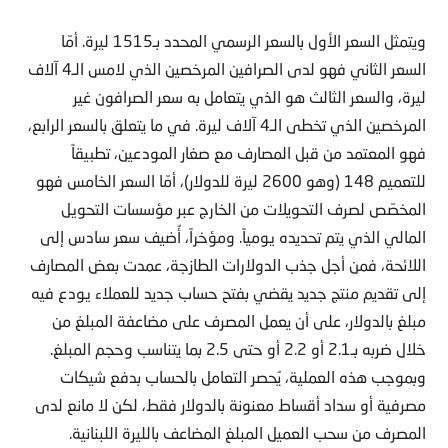
ويتمثل السعر الأول بالسعر الرسمي المحدد بـ1515 ليرة. أمّا
السعر الثاني فهو لدى الصرافين المرخصين الذي لامس الـ4 آلاف
ليرة، والسعر الثالث هو الذي يتعامل به سعر الصرافون غير
المرخصين الذي تخطى الـ4 آلاف ليرة. في ما يتعلق بالسعر الرابع،
فهو المعتمد من قبل المصارف مع صغار المودعين، تطبيقاً
للتعميم 148 (وهو 2600 ليرة للدولار)، أمّا السعر الخامس فهو
المخصّص لصرف التحويلات من الخارج عبر مؤسسات التحويل
المالي الذي يتم تحديده يومياً. ومؤخراً، أُضيف سعر سادس إلى
اللائحة، فمن أجل جذب الدولارات الطازجة، عمدت بعض المصارف
إلى تقديم منتج جديد يقضي بفتح حساب جديد للعملاء يودع فيه
مبلغ بالدولار، على أن يعمل المصرف على مضاعفة المبلغ من
خلال ضربه بـ2.1 أو 2.2 أو حتى 2.5 بما يتناسب وحجم المبلغ.
وبموجب هذه العملية، يُحصر التعامل بالحساب بدفع شيكات
مصرفية أو سداد أقساط معنونة بالدولار فقط، لكن لا مانع لدى
المصرف من سحب العميل المبلغ المضاعف بالليرة اللبنانية.