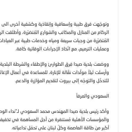
وتوجّهت فرق طبية وإسعافية وإنقاذية وكشفية أخرى الى ال
الركام من المنازل والمكاتب والشوارع المُتضرّرة، وأطلقت الر
المُتضرّرة من وجبات سريعة ومياه وخدمات طبية عبر العيادات
وعمليات الترميم، مع اتّخاذ الإجراءات الوِقائية كافة.
ووضعت بلدية صيدا فِرق الطوارئ والإطفاء والشرطة البلدية و
وأرسلت ليلاً مولّدات نقّالة للإنارة، للمساعدة في أعمال ال
للتدخّل والتوجّه إلى بيروت لتقديم المؤازرة والدعم.
السعودي والمرفأ
وأكد رئيس بلدية صيدا المهندس محمد السعودي لـ”نداء الوطن”
والمؤسسات الأهلية مُستنفرة من أجل المساهمة في تخفيف آثا
أكبر من طاقة العاصمة وكلّ لبنان على تحمّل تداعياته.