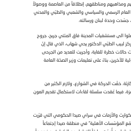
هم ومذاهبهم ومناطقهم، إنطلاقاً من العاصمة ووصولاً
ا العام الرسمي والسياسي والشعبي والطبّي والمدني
جسّدت وِحدة لبنان ورسالته.
لوا الى مستشفيات المدينة فاق المئتي جريح، جروح
لبيب الطبّي الدكتور يحي شهاب، الذي قال إنّ
ة، بينهم ثلاث حالات خطرة للغاية، وأجريت للعديد من الجرحى
ة للآخرين، بناءً على تعليمات وزير الصحّة العامة
ارثة. خفّت الحركة في الشوارع، ولازم الكثير من
تلفزة، فيما عُقدت سلسلة لقاءات لاستكمال تقديم العون
 الكوارث والأزمات في سراي صيدا الحكومي التي قرّرت
ّع المؤسّسات الأهلية” في منطقة صيدا إجتماعاً