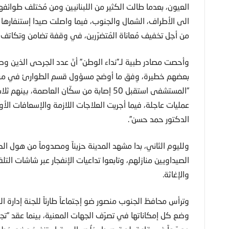
العيون، بعدما طالت الكثير من اللبنانيين ومن مُختلف طوائف
الى الأطراف، الشمال والجنوب، فيما واصلت صيدا إستنفاره
من أجل تخفيف مُعاناة المُتضرّرين، في وقفة تضامن وتكاتف، 
وأحصت مصادر طبية لـ”نداء الوطن” أنّ عدد الجرحى الذين وص
بعضهم خطيرة، وِفق ما أوضح مسؤول قسم الطوارئ في مركز 
“المستشفى استقبل 50 إصابة من سكّان العاصم
عمليات عاجلة، فيما أجريت العلاجات اللازمة والإسعافات الأولي
الدكتور حمد حسن”.
ولليوم الثاني، بدا مشهد المدينة حزيناً ومصدوماً من هول الك
الصيداويين منازلهم، وتابعوا تداعيات الإنفجار عبر شاشات ال
والإغاثة.
وترأس محافظ الجنوب منصور ضو إجتماعاً طارئاً للجنة إدارة
وضع كل إمكاناتها في تصرّف الجهات المعنية، بينما عقد “تجم