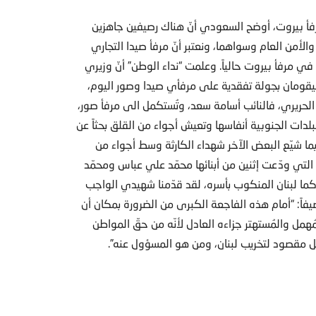
مرفأ بيروت، أوضح السعودي أنّ هناك رصيفين جاهزين
والأمن العام وسواهما، ونعتبر أنّ مرفأ صيدا التجاري
 في مرفأ بيروت حالياً. وعلمت “نداء الوطن” أنّ وزيري
 سيقومان بجولة تفقدية على مرفأي صيدا وصور اليوم،
ة الحريري، فالنائب أسامة سعد، وتُستكمل الى مرفأ صور،
دات الجنوبية أنفاسها وتعيش أجواء من القلق بحثاً عن
فيما شيّع البعض الآخر شهداء الكارثة وسط أجواء من
لتي ودّعت إثنين من أبنائها محمّد علي عباس ومحمّد
كما لبنان المنكوب بأسره، لقد قدّمنا شهيدي الواجب
فاً: “أمام هذه الفاجعة الكبرى من الضرورة بمكان أن
مُهمل والمُستهتر جزاءه العادل لأنّه من حقّ المواطن
ل مقصود لتخريب لبنان، ومن هو المسؤول عنه”.