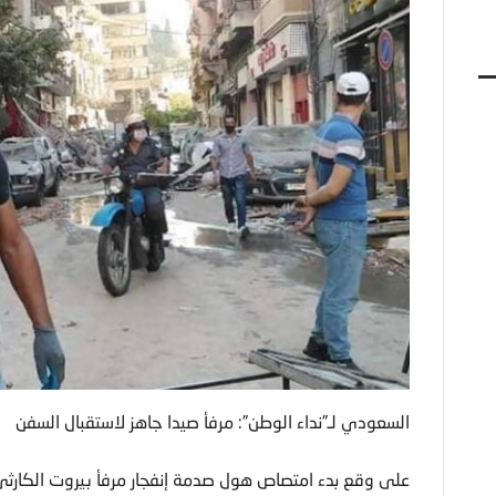
السعودي لـ”نداء الوطن”: مرفأ صيدا جاهز لاستقبال السفن
على وقع بدء امتصاص هول صدمة إنفجار مرفأ بيروت الكارثي