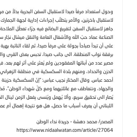
وحول استعداد مرفأ صيدا لاستقبال السفن البحرية بدلاً من 
لاستقبال باخرتين، والأمر يتطلّب إجراءات إدارية لجهة الجمارك 
جاهز لاستقبال السفن لتفريغ البضائع فيه جرّاء تعطّل الملاحة
الصناعة عماد حبّ الله والأشغال العامة والنقل ميشال نجّار
على أن تبدأ صباحاً بجولة على مرفأ صيدا، ثم لقاء النائبة بهي
برفقة نواب المنطقة. الى جانب صيدا، تحبس بعض القرى والبل
مصير عدد من أبنائها المفقودين ولم يُعثر على أثر لهم بعد، 
الحزن والحداد، ومنهم بلدة السكسكية في منطقة الزهراني ا
أحمد عباس. وقال المختار نجيب عباس: “إنّ السكسكية حزينة 
والجهاد، ونتعاطف مع عائلتيهما ومع كلّ شهداء الوطن”، مُضي
يُصار الى تحقيق سريع، وألا يُهمل ويُنسى بِفعل الزمن لينال ال
اللبناني أن يعرف أسباب ما حصل، هل هو نتيجة إهمال أم عم
المصدر/ محمد دهشة – جريدة نداء الوطن
https://www.nidaalwatan.com/article/27064