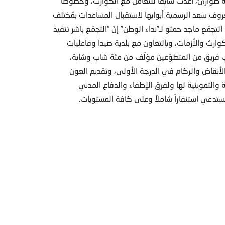
 طوارئ، أُعدّت سابقاً للتعامل مع الكوارث، وخصوصاً
روف سعد الرسمية أبوابها لاستقبال المساعدات بمُختلف
التجمّع ماجد حمتو لـ”نداء الوطن” إنّ “التجمّع باشر تنفيذ
ارث والأزمات، وبالتعاون مع بلدية صيدا وفاعليات
جانب فريق من المتطوّعين مؤلّف من مئة شاب وشابة،
لمساعدة في إزالة الأنقاض والركام في الدرجة الأولى، وتقديم العون
 والتموينية لها ولفِرق الإطفاء والدفاع المدني
ستدعي استنفاراً شاملاً وعلى كافة المستويات.