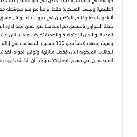
موسّعاً في قاعة بلدية صيدا، خلُص الى قرار بتنفيذ وضع خطة
الطبيعية وليست العسكرية فقط، تزامناً مع فتح متوسّطة مع
أنواعها، لإيصالها الى المتضرّرين في بيروت تِباعاً. وقال منسّق 
خطة الطوارئ بالتنسيق مع المحافظ ضو، ضمن لجنة إدارة الكو
المدينة، واللجان الإجتماعية والصحّية تحرّكت ميدانياً الى 
وسيتمّ رفدهم لاحقاً بنحو 300 متطوع، ل
للعائلات المنكوبة التي فقدت منازلها، وتوفير المواد الغذائية
الموجودين في مسرح العمليات”، مؤكداً أنّ الكارثة كبيرة وت