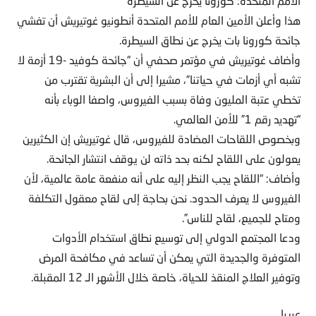
الأمم المتحدة: كورونا يخرج عن السيطرة
هذا وأعلن الأمين العام للأمم المتحدة أنطونيو غوتيريش أن تفشي
جائحة كورونا بات يخرج عن نطاق السيطرة.
وأضاف غوتيريش في مؤتمر صحفي أن “جائحة كوفيد -19 أزمة لا
تشبه أي أزمات في حياتنا”، مشيرا إلى أن البشرية تقترب من
تخطي عتبة المليون وفاة بسبب الفيروس، واصفا الوباء بأنه
“تهديد رقم 1” للأمن العالمي.
وبخصوص اللقاحات المضادة للفيروس، قال غوتيريش إن الكثيرين
يعولون على اللقاح لكنه بحد ذاته لن يوقف انتشار الجائحة.
وأضاف: “اللقاح يجب النظر إليه على أنه منفعة عامة عالمية، لأن
الفيروس لا يعرف الحدود. نحن بحاجة إلى لقاح معقول التكلفة
ومتاح للجميع، لقاح للناس”.
ودعا المجتمع الدولي إلى توسيع نطاق استخدام الأدوات
المتوفرة والجديدة التي يمكن أن تساعد في مكافحة المرض
وتوفير العلاج المنقذ للحياة، خاصة خلال الأشهر الـ 12 المقبلة.
عربيا