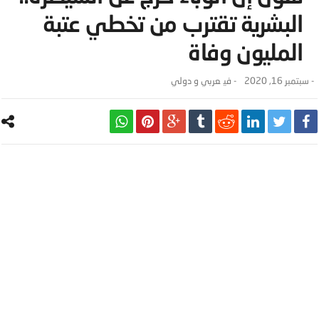
البشرية تقترب من تخطي عتبة
المليون وفاة
-
سبتمبر 16, 2020
- ‎في
عربي و دولي