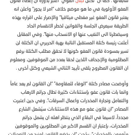
سابقاتها”. كما ان “تكتل
لبنان
القوي” اعتبر بدوره ان إعطاء قانون
العفو الأولوية في ما هو موضع خلاف “امر لا يجوز” واعلن انه
يعتبر قانون العفو غير مغطى ميثاقيا” والإصرار على اقراره بهذه
الطريقة سيعرض الجلسة والقوانين لخطر الانقسام الحاد
وسيضطرنا الى التغيب عنها او الانسحاب منها”. وفي المقابل
أعلنت رئيسة كتلة المستقبل النائبة بهية الحريري ان الكتلة لن
تسير بمسودة قانون العفو كونها لا تحقق مطلب الكتلة برفع
المظلومية والإجحاف اللذين لحقا بعدد من الموقوفين. ومعلوم
ان القانون المطروح يلقى تأييد الثنائي الشيعي وكتل أخرى .
وأوضحت مصادر كتلة “الوفاء للمقاومة” “ان القانون لم يعد عاماً
وانما بات قانون عفو بإستثناءات كثيرة تطال جرائم الارهاب
والتعامل وتجارة المخدرات واعمال السرقات”. وفي حين اعتبرت
المصادر “ان قانون عفو مع هذه الاستثناءات سيُشعل الشارع
مجدداً، لاسيما في البقاع الذي ينتظر اهله ان يشمل جرائم
المخدرات، بإعتبار ان القسم الاكبر من المطلوبين والموقوفين
متّهمون بالمخدرات”، رجّحت “ان يخضع القانون لمزيد من التعديلات