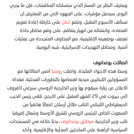
وبصرف النظر عن المسار الذي ستسلكه المناقشات، فإن ما يجري
اليوم، سيحمل مؤشرات، على الجهود التي من المفترض ان
تستأنف الأسبوع المقبل، وتضع
لبنان
على خارطة إعادة تعويم
اقتصاده، وانتشاله من انهيار يتفاقم، على وقع مخاطر حادّة
تعصف بوضعيته الإقليمية، مع المخاوف المتجددة من عمليات
أمنية، ومخاطر التهديدات الإسرائيلية، شبه اليومية.
اتصالات بوغدانوف
وسط هذه الاجواء الملبدة، واصلت
روسيا
أمس اتصالاتها مع
المسؤولين اللبنانيين مبدية اهتمامها بالتطورات المحلية. فغداة
الاعلان عن زيارة سيقوم بها وزير الخارجية الروسي سيرغي لافروف
الى بيروت في 29 الشهر المقبل على الارجح، تلقى رئيس الحزب
الديمقراطي اللبناني النائب طلال أرسلان اتصالاً هاتفياً من
المبعوث الخاص للرئيس الروسي للشرق الأوسط وشمال إفريقيا
نائب وزير الخارجية
ميخائيل بوغدانوف
، بحثا خلاله في المستجدات
السياسية الراهنة على الساحتين المحلّية والإقليمية. وأكد