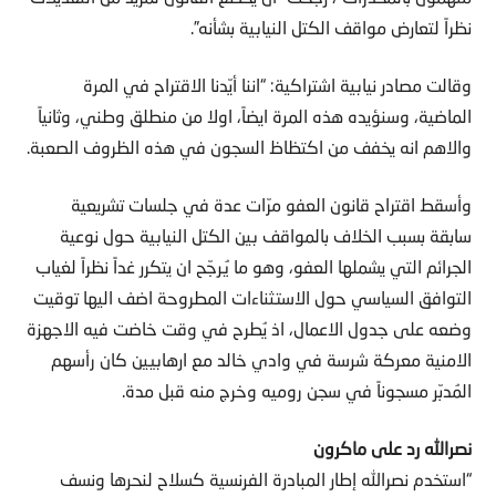
نظراً لتعارض مواقف الكتل النيابية بشأنه”.
وقالت مصادر نيابية اشتراكية: “اننا أيّدنا الاقتراح في المرة
الماضية، وسنؤيده هذه المرة ايضاً، اولا من منطلق وطني، وثانياً
والاهم انه يخفف من اكتظاظ السجون في هذه الظروف الصعبة.
وأسقط اقتراح قانون العفو مرّات عدة في جلسات تشريعية
سابقة بسبب الخلاف بالمواقف بين الكتل النيابية حول نوعية
الجرائم التي يشملها العفو، وهو ما يُرجّح ان يتكرر غداً نظراً لغياب
التوافق السياسي حول الاستثناءات المطروحة اضف اليها توقيت
وضعه على جدول الاعمال، اذ يُطرح في وقت خاضت فيه الاجهزة
الامنية معركة شرسة في وادي خالد مع ارهابيين كان رأسهم
المُدبّر مسجوناً في سجن روميه وخرج منه قبل مدة.
نصرالله رد على ماكرون
“استخدم نصرالله إطار المبادرة الفرنسية كسلاح لنحرها ونسف