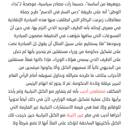
جوهرها من أساسه”، حسبما رأت مصادر سياسية، موضحةً لـ”نداء
الوطن” أنه على طريقة “دس السمّ في الدسم” طرح جملة
مغالطات زعزعت الركائز التي انطلقت منها هذه المبادرة الإنقاذية
في معرض إيحائه بأنه الطرف الوحيد الذي التزم بها، في حين أنّ
المسوغات التي ساقها شوّهت في الحقيقة مضمون المبادرة
وبنودها “فلا يستطيع على سبيل المثال أن يقول إنّ المبادرة نصت
على تشكيل حكومة من وزراء مستقلين ثم يتحجج بأنها لم تنصّ
على الطرف الذي يسمي هؤلاء الوزراء، فإذا كانوا فعلاً مستقلين
من البديهي تالياً ألا تسميهم الكتل وألا يكونوا مرشحين من
الأحزاب بخلاف ما طرحه نصرالله وحاول تسويقه أمام الرأي العام
لتبرير عرقلة ولادة الحكومة، ثم لا يجوز له اتهام الرئيس
المكلف
مصطفى أديب
بأنه لم يتشاور مع الكتل النيابية ولم يأخذ
برأيها خلال عملية تشكيل فريقه الوزاري، لأنّ في ذلك أيضاً تحويراً
للوقائع وإلا فما هي قيمة الاستشارات النيابية غير الملزمة التي
أجراها أديب في مقر
عين التينة
مع الكتل النيابية حين خرجت تلك
الكتل بأكثريتها الساحقة لتؤكد على الملأ أنها لا تضع شرطاً ولا