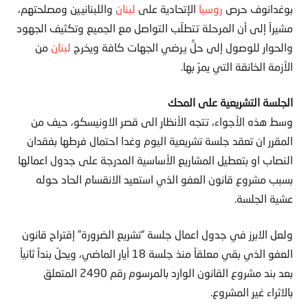
بوغدانوف حرص
روسيا
الإتحادية على
لبنان
واللبنانيين ومصلحتهم،
مشيراً إلى أن المرحلة تتطلّب التواصل مع الجميع وتكثيف الجهود
والحوار للوصول إلى حلٍّ يرضي الجهات كافة ويخرج
لبنان
من
الأزمة الخانقة التي يمرّ بها.
الجلسة التشريعية على المحك
وسط هذه الأجواء، تتجه الأنظار الى قصر الاونيسكو، حيف من
المقرر ان تعقد جلسة تشريعية اليوم وغدا احتمال فرطها بفقدان
النصاب او بتعطيل المشاريع الأساسية المدرجة على جدول اعمالها
بسبب مشروع قانون العفو الذي استعيد الانقسام الحاد حوله
عشية الجلسة.
ولعل الابرز في جدول اعمال جلسة “تشريع الضرورة” إقتراح قانون
العفو الذي بقي معلقاً منذ جلسة 18 أيار الماضي، ويحلّ بنداً ثانياً
بعد بند مشروع القانون الوارد بالمرسوم رقم 2490 المتعلق
بالاثراء غير المشروع.