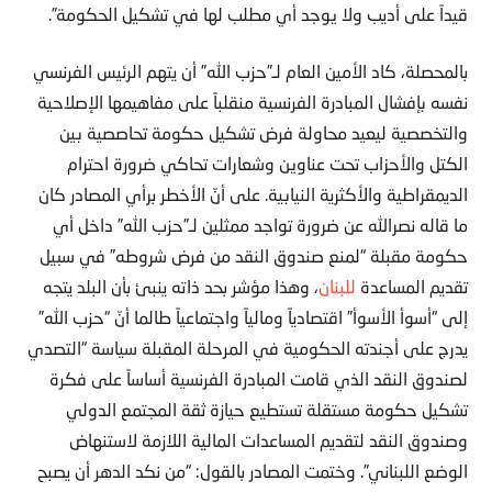
قيداً على أديب ولا يوجد أي مطلب لها في تشكيل الحكومة”.
بالمحصلة، كاد الأمين العام لـ”حزب الله” أن يتهم الرئيس الفرنسي
نفسه بإفشال المبادرة الفرنسية منقلباً على مفاهيمها الإصلاحية
والتخصصية ليعيد محاولة فرض تشكيل حكومة تحاصصية بين
الكتل والأحزاب تحت عناوين وشعارات تحاكي ضرورة احترام
الديمقراطية والأكثرية النيابية. على أنّ الأخطر برأي المصادر كان
ما قاله نصرالله عن ضرورة تواجد ممثلين لـ”حزب الله” داخل أي
حكومة مقبلة “لمنع صندوق النقد من فرض شروطه” في سبيل
تقديم المساعدة
للبنان
، وهذا مؤشر بحد ذاته ينبئ بأن البلد يتجه
إلى “أسوأ الأسوأ” اقتصادياً ومالياً واجتماعياً طالما أنّ “حزب الله”
يدرج على أجندته الحكومية في المرحلة المقبلة سياسة “التصدي
لصندوق النقد الذي قامت المبادرة الفرنسية أساساً على فكرة
تشكيل حكومة مستقلة تستطيع حيازة ثقة المجتمع الدولي
وصندوق النقد لتقديم المساعدات المالية اللازمة لاستنهاض
الوضع اللبناني”. وختمت المصادر بالقول: “من نكد الدهر أن يصبح