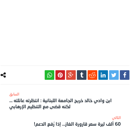
ابن وادي خالد خريج الجامعة اللبنانية : انتظرته عائلته …
لكنه قضى مع التنظيم الإرهابي
60 ألف ليرة سعر قارورة الغاز… إذا رُفع الدعم!