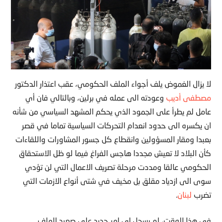
لا يزال الغموض يلف أجواء الملف الحكومي، عقب اعتذار الدكتور
مصطفى أديب
وعودته الى عمله في برلين، وبالتالي فان أي
عامل لم يطرأ على الجمود الذي يحكم المشهد السياسي من شأنه
ان يكسره الى حدود انعدام التحركات السياسية تماما في قصر
بعبدا ومقار المسؤولين وانقطاع كل جسور المشاورات واللقاءات
كأن البلاد لا تعيش مجددا هاجس الفراغ فيما لو ظل الاستحقاق
الحكومي عالقا ومددت مرحلة تصريف الاعمال التي لن تؤدي
سوى الى ازدياد مقلق بل مخيف في شتى أنواع الازمات التي
تضرب
لبنان
.
في هذا الوقت، لم يسجل اي امر جديد على صعيد الملف