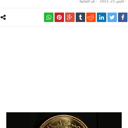
-
مارس 21, 2021
- ‎في
المحلية