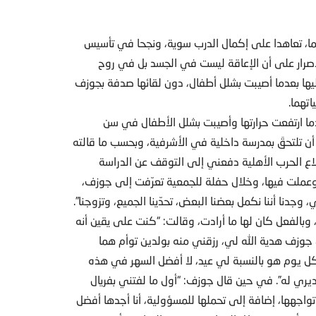
تهما، تعاهدا على إكمال الدرب سوية، ونجحا في تأسيس
لإصرار على أن الإعاقة ليست في الجسد بل في روح
ليها بعدما أصيبت بشلل أطفال، دون لقائها صدفة بجوزف
اتهما.
ما ارتفعت حرارتها وأصيبت بشلل الأطفال في سن
ن تلتحقَ بمدرسة داخلية في الأشرفية، وبحسب ما قالته
ع الحرب الأهلية دفعني إلى التوقف عن الدراسة
ملت فيها، وخلال حفلة للجمعية تعرّفت إلى جوزف،
، وبالفعل كان لها ما أرادت، وقالت: “كنت على يقين أنه
وزف هدية الله لي، رزقني منه بولدين توأم هما
 “كل يوم هو بالنسبة لي عيد، لا أفضل السهر في هذه
يري له”. في حين قال جوزف: “أول ما لفتني بفريال
جهها، إضافة إلى تحملها للمسؤولية، أنا أجدها أفضل