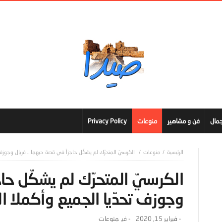
مال
فن و مشاهير
منوعات
Privacy Policy
منوعات
الكرسيّ المتحرّك لم يشكّل حاجزاً في قصة حبهما… فريال وجوزف 
الكرسيّ المتحرّك لم يشكّل حا
وجوزف تحدّيا الجميع وأكملا ا
-
فبراير 15, 2020
- ‎في
منوعات