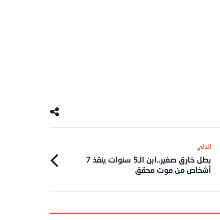
بطل خارق صغير..ابن الـ5 سنوات ينقذ 7
أشخاص من موت محقق