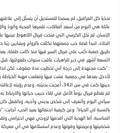
تحدّيا كل العراقيل، لم يسمحا للمستحيل أن يتسلّل إلى علاق
عائلة هي اليوم من أسعد العائلات، تغمرها المحبة والودّ وا
الإنسان. لم تحُل الكرسي التي فتحت فريال اللاهوط عينيها ع
الجلاد، لتبدأ قصة حب جمعتهما تكللت بالزواج وبشابين زيّنا حي
طريق صعبة كُتب على فريال السير فيها منذ كانت طفلة، بعد
التسعة أشهر. في دير للراهبات عاشت سنوات طفولتها، قبل أ
: “كنت مجتهدة إلى درجة أني تخطيت عدة صفوف، لكن اندلا
لأدخل بعدها في جمعية عشت فيها وتعلمت مهنة الخياطة وع
حينها كنت في سن الـ34، أُعجبت بحنيّته، وعدم رؤيته لإعاقتي، وجدنا أننا نكمل بعضنا البعض، تحدّينا الجميع، وتزوجنا”.
لم تقطع فريال يوماً الأمل في لقاء حبيب حياتها والارتباط به
سيأتي اليوم وأتعرف إلى شخص يحبني وأحبه، وبالفعل كان ج
بالنسبة لي الحياة”. وعن كيفية احتفالها بعيد الحب، أجابت:
المناسبة، أما الهدية التي أقدمها لزوجي فهي احترامي وتقد
شخصيتها وعزيمتها وقوتها وعدم استسلامها في أي معركة توا