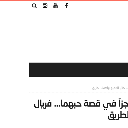
تحدّيا الجميع وأكملا الطريق
جزاً في قصة حبهما… فريال
لطريق