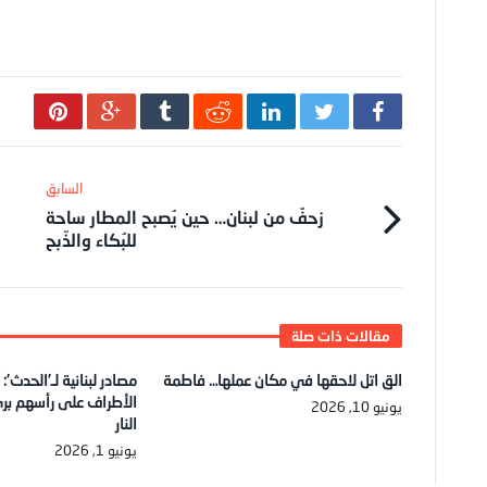
زحفٌ من لبنان… حين يُصبح المطار ساحة
للبُكاء والذّبح
الق اتل لاحقها في مكان عملها… فاطمة
مصادر لبنانية لـ’الحدث’:
الأطراف على رأسهم بر
يونيو 10, 2026
النار
يونيو 1, 2026