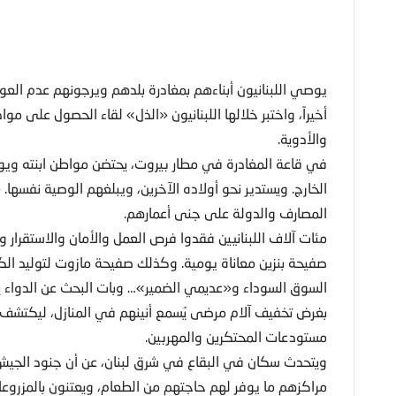
يوصي اللبنانيون أبناءهم بمغادرة بلدهم ويرجونهم عدم العو
أخيراً، واختبر خلالها اللبنانيون «الذل» لقاء الحصول على م
والأدوية.
في قاعة المغادرة في مطار بيروت، يحتضن مواطن ابنته ويو
الخارج. ويستدير نحو أولاده الآخرين، ويبلغهم الوصية نفسها.
المصارف والدولة على جنى أعمارهم.
مئات آلاف اللبنانيين فقدوا فرص العمل والأمان والاستقرار
صفيحة بنزين معاناة يومية. وكذلك صفيحة مازوت لتوليد الكه
السوق السوداء و«عديمي الضمير»… وبات البحث عن الدواء يست
بغرض تخفيف آلام مرضى يُسمع أنينهم في المنازل، ليكتشف ا
مستودعات المحتكرين والمهربين.
ويتحدث سكان في البقاع في شرق لبنان، عن أن جنود الجيش
مراكزهم ما يوفر لهم حاجتهم من الطعام، ويعتنون بالمزروعا