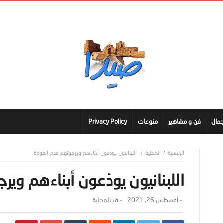
مال
فن و مشاهير
منوعات
Privacy Policy
المحلية
اللبنانيون يودّعون أبناءهم ويرجونهم عدم العودة
اللبنانيون يودّعون أبناءهم وي
-
أغسطس 26, 2021
- ‎في
المحلية