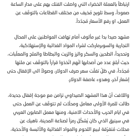
ارتباطاً بالعملة الخضراء التي واصلت الفتك بهم على مدار الساعة
صعوداً، وسط تلويح مُخيف من مختلف القطاعات بالتوقّف عن
العمل، او رفع الأسعار مُجدّداً.
مشهد صيدا بدا غير مألوف أمام تهافت المواطنين على المحال
التجارية والسوبرماركت لشراء المواد الغذائية والإستهلاكية،
وتحديداً، الطحين والسكر والرز والزيت والبطاطا والملح والمعلّبات،
حيث أبلغ عدد من أصحابها انّهم اتّخذوا قراراً بالتوقّف عن ملئها
مُجدّداً، في ظلّ تفلّت سعر صرف الدولار، وصولاً الى الإقفال حتى
إشعار آخر، وهدوء عاصفة الدولار.
واللافت أنّ هذا المشهد الصيداوي تزامن مع موجة إقفال جديدة،
طالت للمرة الأولى معامل ومحلّات لم تتوقّف عن العمل حتى
في ايام الحرب والأحداث الامنية، ومنها معمل الصابون العربي
في سينيق الذي كان يُشكّل رمزاً لصناعة المدينة، ناهيك عن
محلات مُتفرّقة لبيع اللحوم والمواد الغذائية والألبسة والأحذية،