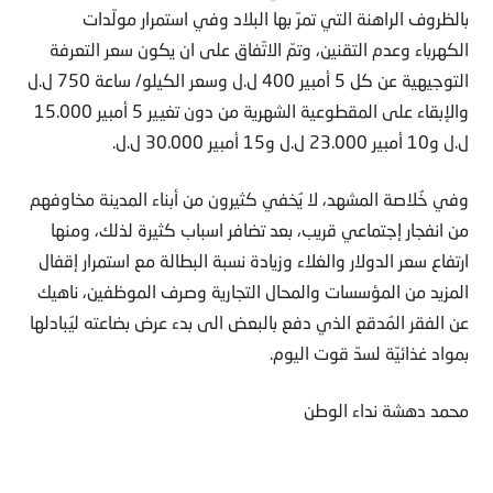
بالظروف الراهنة التي تمرّ بها البلاد وفي استمرار مولّدات
الكهرباء وعدم التقنين، وتمّ الاتّفاق على ان يكون سعر التعرفة
التوجيهية عن كل 5 أمبير 400 ل.ل وسعر الكيلو/ ساعة 750 ل.ل
والإبقاء على المقطوعية الشهرية من دون تغيير 5 أمبير 15.000
ل.ل و10 أمبير 23.000 ل.ل و15 أمبير 30.000 ل.ل.
وفي خُلاصة المشهد، لا يُخفي كثيرون من أبناء المدينة مخاوفهم
من انفجار إجتماعي قريب، بعد تضافر اسباب كثيرة لذلك، ومنها
ارتفاع سعر الدولار والغلاء وزيادة نسبة البطالة مع استمرار إقفال
المزيد من المؤسسات والمحال التجارية وصرف الموظفين، ناهيك
عن الفقر المُدقع الذي دفع بالبعض الى بدء عرض بضاعته ليُبادلها
بمواد غذائيّة لسدّ قوت اليوم.
محمد دهشة نداء الوطن