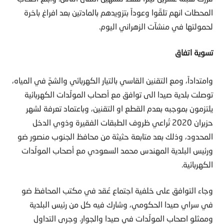
المحطات انهم تلقّوا وعوداً بتزويدهم بالمادتين بعد افراغ باخرة
لحمولتها في منشآت الزهراني اليوم.
تسوية اتفاق
وامتداداً، ومع التقنين القاسي بالتيار الكهربائي والشحّ في المياه،
توصلت بلدية صيدا الى توافق مع أصحاب المولّدات الكهربائية
يلتزمون بموجبه بعدم القطع او التقنين، وباعتماد تعرفة لشهر
حزيران 2020 تُراعي ظروف الطبقات الفقيرة وذوي الدخل
المحدود، وذلك بعد متابعة حثيثة من محافظ الجنوب منصور ضو
ورئيس البلدية المهندس محمد السعودي مع أصحاب المولّدات
الكهربائية.
وجاء التوافق على خلفية اجتماع عُقد في مكتب المحافظ ضو
في سراي صيدا الحكومي، وشارك فيه كل من رئيس البلدية
وممثلو اصحاب المولّدات في صيدا والجوار. وجرى التداول