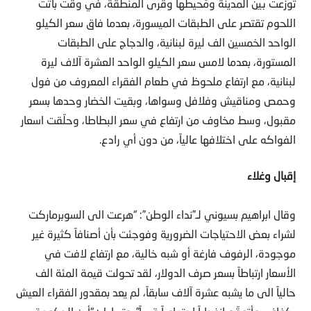
توزّعت بين المدينة ومُحيطها وقرى المنطقة، في وقت باتت
اللحوم تقتصر على الطبقات الميسورة، بعدما فاق سعر الكيلو
الواحد الخمسين الف ليرة لبنانية، والدجاج على الطبقات
المستورة، بعدما لامس سعر الكيلو الواحد العشرة آلاف ليرة
لبنانية، مع ارتفاع ملحوظ في طعام الفقراء المعروف من فول
وحمص ومناقيش وفلافل وسواها، وبقيت الخضار وحدها بسعر
مقبول، وسط مخاوف من ارتفاع في سعر البطاطا، وحلّقت اسعار
الفواكه على اختلافها عالياً، من دون أي رادع.
إقبال وغلاء
وقال ابراهيم بسيوني لـ”نداء الوطن”: “هرعت الى السوبرماركت
لشراء بعض الاحتياجات الضرورية وفوجئت بأن أصنافاً كثيرة غير
موجودة، الرفوف فارغة أو شبه خالية، مع ارتفاع لافت في
الأسعار ارتباطاً بسعر صرف الدولار، لقد تحولت قيمة المئة الف
حالياً الى ما يشبه عشرة آلاف سابقاً، لم يعد بمقدور الفقراء العيش