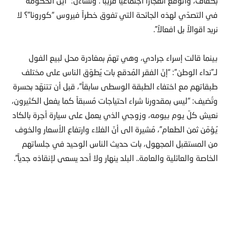
بكفاف، وأتوقّع انفجاراً اجتماعياً قريباً”. وتساءل: “أين الحكومة
في التصدّي لهذه الجائحة التي تفوق خطراً فيروس “كورونا”؟ لا
نريد اقوالاً بل افعالاً”.
بينما قالت إسراء جرادي، وهي تهمّ بمغادرة محل لبيع الفول
لـ”نداء الوطن”: “إنّ الفقر المُدقع بات يُطوّق الناس على مختلف
طبقاتهم مع اختفاء الطبقة الوسطى سابقاً”، قبل أن تتنهّد بحسرة
وتُضيف: “ليس بمقدورنا شراء احتياجات مُسبقاً كما يفعل الكثيرون،
نعيش كلّ يوم بيومه، وزوجي الذي يعمل على سيارة أجرة بالكاد
يُؤمّن ثمن الطعام”، مُشيرة الى أنّ الغلاء وارتفاع الأسعار والخوف
من المستقبل المجهول، بات حديث الناس الوحيد في جلساتهم
الخاصة والعائلية والعامة.. البلد ينهار ولا أحد يسعى لإنقاذه جدياً”.