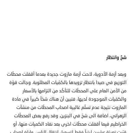
شحّ وانتظار
وبعد أزمة الأدوية، لاحت أزمة مازوت جديدة بعدما أقفلت محطّات
التوزيع في صيدا بانتظار تزويدها بالكمّيات المطلوبة. وجالت قوّة
من الأمن العام على المحطّات للتأكّد من التزامها بالأسعار
والكمّيات الموجودة لديها، فتبين أنّ هناك شحّاً كبيراً في مادة
المازوت نتيجة عدم تسلّم غالبية اصحاب المحطّات من منشآت
الزهراني، اضافة الى شحّ في البنزين. وقد رفع بعض المحطّات
الخراطيم فيما أقفلت محطّات اخرى بعد نفاد الكميات منها، أو
قرّرت تعبئة عشرين ليتراً فقط لتسهيل انتقال الناس. وابلغ اصحاب