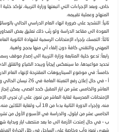
خاص، وبعد الإجراءات التي اتبعتها وزارة التربية، تؤكد خلية 
المنهاج وعملية تقييمه.
ثانياً: التشديد على ضرورة انهاء العام الدراسي الحالي بالوسائل
العودة الى مقاعد الدراسة ولو رتّب ذلك تعليق بعض المحاور.
ثالثاً: التمسك بإجراء الإمتحانات الرسمية لشهادة الثانوية ا
المهني والتقني كافةً دون إلغاء أي منها بحجج واهية.
رابعاً: تدعو خلية المتابعة وزارة التربية الى إصدار موقف ر
تحديد مواعيدها، ما سينعكس إيجاباً ويبدد الضياع والقلق ال
خامساً: في موضوع السيناريوهات المقترحة لإنهاء العام الدرا
أ – في حال إعلان رفع التع
العاشر والخامس عشر من ايار المقبل كحد اقصى، يمكن إنجاز مع
الإمتحانات المدرسية لغاية العاشر من تموز، على ان تجرى الإ
منه، وإجراء الدورة الثانية بدءا من
الخامس عشر من ايلول، والدراسة في الأسبوع الأول من تشرين
ب – في حال إمتدت الأزمة الى ما بعد منتصف ايار وبداية شهر 
شهري تموز وآب وخاصة على الساحل في ظل الحرارة المرتفعة 