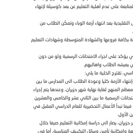
المتابعة على عدم أهلية التعليم عن بعد كوسيلة لإنهاء
 التقليدية بعد انتهاء أزمة الوباء وتمكّن الطلاب من
لعامة بكافة فروعها والشهادة المتوسطة وشهادات التعليم
سمي يؤكد على اجراء الامتحانات الرسمية ولو من دون
ذي يعيشه الطلاب واهاليهم.
سي، تقترح الخلية ما يلي:
بئة العامة في 26 نيسان الحالي وإنتهاء الأزمة كليا وعودة الطلاب الى المدارس ما بين
ظم المنهج لغاية نهاية شهر حزيران، وعندها يتم إجراء
متحانات الرسمية ما بين الثاني عشر والخامس والعشرين
 18 آب ولغاية الثلاثين منه، فيما تبدأ الأعمال التحضيرية للعام الدراسي المقبل في
 الأول.
حزيران، يصار الى دراسة إمكانية التعليم صيفا خلال
وإمكانية تأمين وسائل التكييف المناسبة، أما في