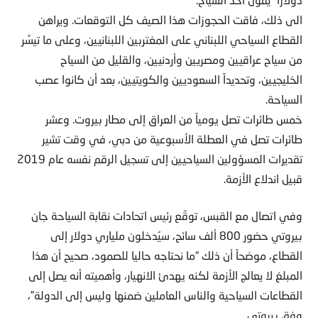
الى ذلك، فاقت الحجوزات هذا الصيف كل التوقعات. ويراهن
القطاع السياحي اللبناني على المغتربين اللبنانيين، وعلى ما تيسَّر
من سياح عراقيين ومصريين وأردنيين، والقليل من السياح
الخليجيين، وتحديداً السعوديين والكويتيين، بعد أن كانوا عصب
السياحة.
خمس طائرات تصل يومياً من العراق إلى مطار بيروت. وعشر
طائرات تصل في العطلة الأسبوعية من دبي، في وقت تشير
تقديرات المسؤولين السياحيين إلى تسجيل الرقم نفسه عام 2019
قبيل اندلاع الأزمة.
وفي اتصال مع القبس، توقّع رئيس اتحادات نقابة السياحة جان
بيروتي حضور 800 ألف سائح، سيُدخلون ملياري دولار إلى
القطاع، موضحاً أن ذلك “ما نحتاجه حاليا للصمود، صحيح أن هذا
المبلغ لا يعالج الأزمة لكنه يهدئ الانهيار، وأهميته أنه يصل إلى
القطاعات السياحية والناس العاملين ضمنها وليس إلى الدولة”،
وفق بيروتي.