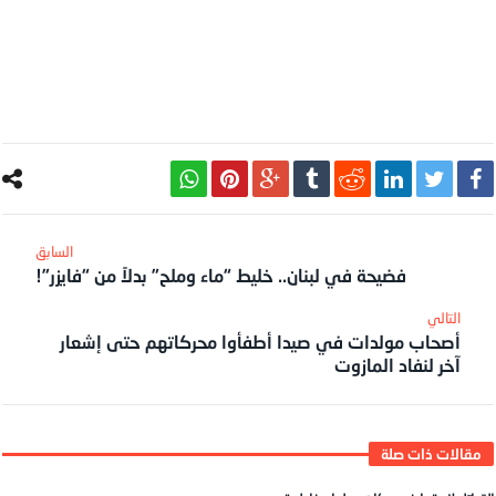
فضيحة في لبنان.. خليط “ماء وملح” بدلاً من “فايزر”!
أصحاب مولدات في صيدا أطفأوا محركاتهم حتى إشعار
آخر لنفاد المازوت