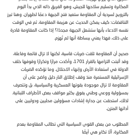
المكابرة وتسليم سلاحها للجيش، وهو الفريق ذاته الذي بدأ اليوم
بالترويج لسردية أن المقاومة ستعيد فتح الجبهة دعمًا لطهران. وهنا تبرز
التناقضات: كيف يمكن الحديث عن هزيمة المقاومة، ثم في الوقت
نفسه الادعاء بأنها ستشعل الجبهة مجددًا؟ إذا كانت المقاومة قادرة
على ذلك، فهذا يعني ببساطة أنها لم تُهزم.
صحيح أن المقاومة تلقت ضربات قاسية، لكنها لا تزال قائمة وفاعلة،
وقد أثبتت التزامها بالقرار 1701، وأكدت مرارًا وتكرارًا وقوفها خلف
الدولة في استعادة الأرض وإنهاء الاحتلال. وما تؤكده الضربات
الإسرائيلية المستمرة منذ وقف إطلاق النار دليل واضح على أن
المقاومة لا تزال موجودة بقوتها العسكرية والسياسية، بل وتتصرف
بمسؤولية ووعي وطني يفوق بكثير مواقف بعض الأطراف اللبنانية.
لذلك، استحقت عن جدارة إشادات مسؤولين محليين ودوليين على
أدائها المتزن.
المطلوب من بعض القوى السياسية التي تطالب المقاومة بعدم
المكابرة، ألّا تكابر هي أيضًا