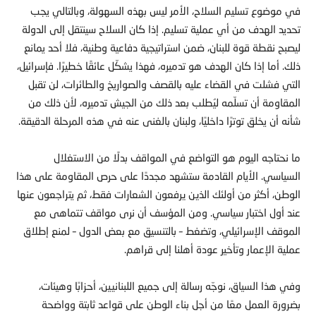
في موضوع تسليم السلاح، الأمر ليس بهذه السهولة، وبالتالي يجب
تحديد الهدف من أي عملية تسليم. إذا كان السلاح سينتقل إلى الدولة
ليصبح نقطة قوة للبنان، ضمن استراتيجية دفاعية وطنية، فلا أحد يمانع
ذلك. أما إذا كان الهدف هو تدميره، فهذا يشكّل عائقًا خطيرًا. فإسرائيل،
التي فشلت في القضاء عليه بالقصف والصواريخ والطائرات، لن تقبل
المقاومة أن تسلّمه ليُطلب بعد ذلك من الجيش تدميره، لأن ذلك من
شأنه أن يخلق توترًا داخليًا، ولبنان بالغنى عنه في هذه المرحلة الدقيقة.
ما نحتاجه اليوم هو التواضع في المواقف بدلًا من الاستغلال
السياسي. الأيام القادمة ستشهد مجددًا على حرص المقاومة على هذا
الوطن، أكثر من أولئك الذين يرفعون الشعارات فقط، ثم يتراجعون عنها
عند أول اختبار سياسي. ومن المؤسف أن نرى مواقف تتماهى مع
الموقف الإسرائيلي، وتضغط – بالتنسيق مع بعض الدول – لمنع إطلاق
عملية الإعمار وتأخير عودة أهلنا إلى قراهم.
وفي هذا السياق، نوجّه رسالة إلى جميع اللبنانيين، أحزابًا وهيئات،
بضرورة العمل معًا من أجل بناء الوطن على قواعد ثابتة وواضحة