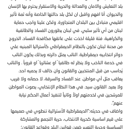
بلد التعايش والامان والعدالة والحرية والاستقرار يحترم بها الإنسان
والحيوان. أنا افهم واقبل ان لكل بلد حالتها الخاصة وأنه ثمة تأثير
اقليمي متبادل بين البلدان المتجاورة. ولكن علينا واجب حماية
لبنان من أي تأثير سلبي. في لبنان يطورون الفساد والطائفية
والكراهية. فئة قليلة اخذت على عاتقها مكافحة الفساد. الخروج
من محنة لبنان تكون بالنظام الديمقراطي كأستراليا المبنيه علي
دوائر انتخابيه ديمقراطية. النائب يمثل دائرته وبذلك يكون النائب
في خدمة الناخب ولا ينظر له طائفيا ً او عشائريا ً او قروياً . والنائب
يُحاسب من قبل المنتخبين والقانون وان خالف لا يحميه احد.
يعاقب مثل أي مواطن. عند الفساد والسرقة، لا حصانه ولا قريب
ولا بعيد. القانون سيد. في هذا النظام الإنتخابي، يصوت المواطن
للمرشحين في لخدمتهم اولاً وثانياً لتنفيذ أعمال الحكم نيابة
عنهم”.
واضاف في حديثه:”الديمقراطية الأسترالية تنطوي في صميمها
على قيم اساسية كحرية الانتخاب، حرية التجمع والمشاركة
السياسية وحرية التعبير ضمن قوانين البلد وقواعد القانون؛