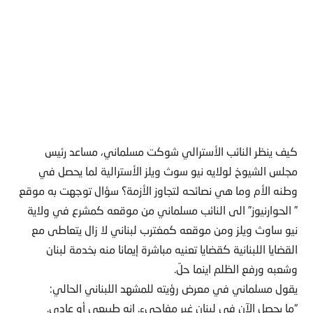
كيف ينظر النائب الأسترالي شوكت مسلماني، مساعد رئيس
مجلس الشيوخ لولايه نيو سوث ويلز الأسترالية لما يحصل في
وطنه الأم وما هي نصائحه لتجاوز الأزمة؟ سؤال توجهت به موقع
” الحوارنيوز” الى النائب مسلماني من موقعه كمشرع في ولاية
نيو ساوث ويلز ومن موقعه كمغترب لبناني لا زال يتعاطى مع
القضايا اللبنانية كقضايا تعنيه مباشرة إيمانا منه بخدمة لبنان
وشعبه ورفع الظلم اينما حلّ.
يقول مسلماني في معرض رؤيته للمشهد اللبناني الحالي:
“ما يحصل الآن في لبنان غير مفاجيء. انه طبيعي أو عادي.