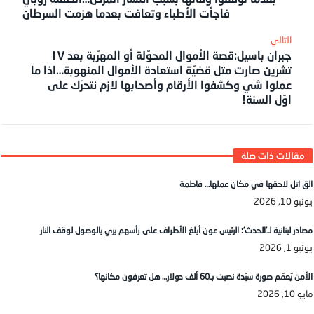
فاجأت الأطباء وتعافت بعدما هزمت السرطان
جبران باسيل:قصة الأموال المحوّلة أو المهرّبة بعد ١٧
تشرين صارت متل قضيّة استعادة الأموال المنهوبة…اذا ما
عملوا شي وكشفوا الأرقام وأصحابها لازم نتحرّك على
اوّل السنة!
الق اتل لاحقها في مكان عملها… فاطمة
يونيو 10, 2026
مصادر لبنانية لـ’الحدث’: الرئيس عون أبلغ الأطراف على رأسهم بري بالوصول لوقف النار
يونيو 1, 2026
الأمن يُعمّم صورة سيّدة نصبت بـ60 ألف دولار… هل تعرفون مكانها؟
مايو 10, 2026