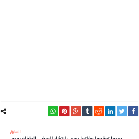
بعدما توقعوا وفاتها بسبب انتشار المرض…الطفلة روبي