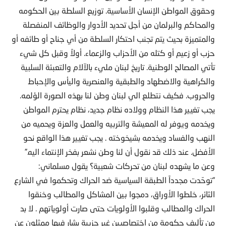
وحقوق المواطن الإنسان الأساسية. توزيع السلطة بين الحكومه
والمحاكم والبرلمان من أجل تحديد الأدوار والوظائف المنفصلة
والمتميزة بحيث يتم تجنب احتكار السلطة من أي جناح أو طائفه أو
حزب أو زعيم أو كتله من الأحزاب والزعماء. أولاً وقبل كل شيء
تأتي المصالح الوطنية. تاريخ لبنان مليء بالآلام والتعبئة السلبية
والكراهية والاضطهاد والطبقية والعنصرية واليأس والإحباط
والحروب. فكيف نتطلع الي لبنان وطن لنا بهذه الصورة الؤلمه.
يجب تغيير هذا النظام وولاده نظام جديد، نظام يحترم المواطن
ويخدمه ويوفر له المعيشة والتربيه والعمل والعزة ويحميه من
النهب والفساد ويخدمه بشيخوخته . يجب تغيير هذا الواقع نحو
الأفضل. عند ذلك قد نقول أن لنا وطن نشعر بفخر الإنتماء اليه.”
وعن ما يشهده لبنان من تحركات شعبية؟ يقول مسلماني:
“توحّدت مجدداً الطبقة السياسية ضد الحراك وتحكموا في الشارع
الثائر، خلطوا الأوراق، دمجوا بين المشاكل والمطالب وخنقوا
الحراك والمطالب وقلبوا الأولويات حتى صارت أولوياتهم . لا بد
من تأليف حكومة من اختصاصيين غير حزبية يشار فيها ممثلون عن