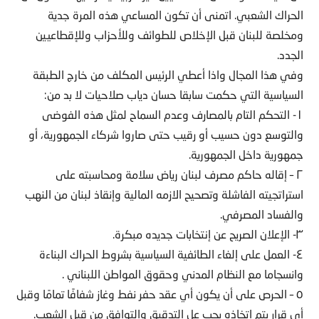
الحراك الشعبي. اتمنى أن تكون المساعي هذه المرة جدية
ومخلصة للبنان قبل الإخلاص للطوائف وللأحزاب وللإقطاعيين
الجدد.
وفي هذا المجال واذا أعطي الرئيس المكلف من خارج الطبقة
السياسية التي حكمت سابقا حسان دياب صلاحيات لا بد من:
١- التحكم التام بالمصارف وعدم السماح لمثل هذه الفوضى
والتوسع دون حسيب أو رقيب حتى صاروا شركاء الجمهورية، أو
جمهورية داخل الجمهورية.
٢ – إقاله حاكم مصرف لبنان رياض سلامة ومحاسبته على
استراتجيته الفاشلة وتصحيح الازمه المالية وإنقاذ لبنان من النهب
والفساد المصرفي.
٣- الإعلان الصريح عن إنتخابات جديده مبكرة.
٤- العمل على إلغاء الطائفية السياسية بشروط الحراك البناءة
وانسجاما مع النظام المدني وحقوق المواطن اللبناني .
٥ – الحرص على أن يكون أي عقد حفر نفط وغاز شفافًا تمامًا وقبل
أي قرار يتم اتخاذه يجب عل التدقيق والتوافق من قبل الشعب.