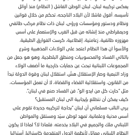
يعكس تركيبه لبنان، لبنان الوطن الفاشل ( النظام) منذ أوائل
تأسيسه. أقول فاشلا لأن البلاد الناجحه، تحكم من خلال قوانين
ونظام ودستور ومؤسسات ورؤى. لبنان ذات نظام مركب طائفي
وديمقراطي منذ إنشائه من قبل الغرب والإستعمار على أسس
مهزوزه طائفية، زعامتية، إقطاعية، كرست الفوارق الطبقية.
والأسوأ ان هذا النظام اعتمد على الولاءات المذهبية وشرع
بالتالي الفساد والمحسوبيات ومنطق البلطجية. وهو هو جعل من
المجموعات اللبنانية تبحث عن حمايات خارجية ما أضعف الولاء
وزاد التبعية وصار الإستقلال هشّ. استقلال لبنان وقوة الدولة تبدأ
من القانون، واستقلالية القضاء والقضاة، لا أن تعمل المؤسسات،
مثل “حارت كل من ايدو الو”. فن الفساد صنع في لبنان”.
كيف يمكن أن نتطلع بإيجابية الى لبنان المستقبل؟
يرى النائب مسلماني أن لبنان “بحاجة لتركيبه جديدة تقوم على
أسس مدنية وعلمانية. تمهد لوطن سيّد ومستقل والمواطن
اللبناني ملك والجميع في البلاد بخدمته. فلماذا لا؟ لماذا لا يكون
النظام اللبناني مماثل لأنظمة الدول المتقدمة كاستراليا. أستراليا