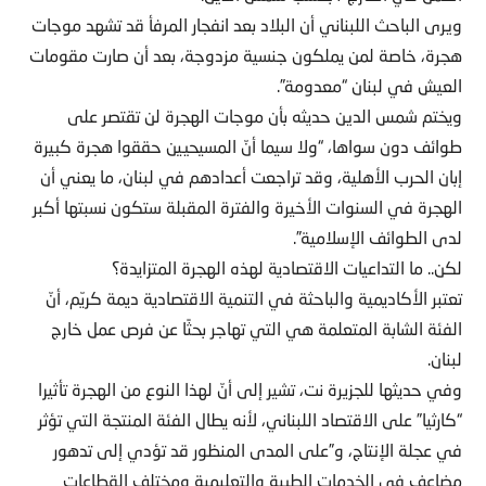
ويرى الباحث اللبناني أن البلاد بعد انفجار المرفأ قد تشهد موجات
هجرة، خاصة لمن يملكون جنسية مزدوجة، بعد أن صارت مقومات
العيش في لبنان “معدومة”.
ويختم شمس الدين حديثه بأن موجات الهجرة لن تقتصر على
طوائف دون سواها، “ولا سيما أنّ المسيحيين حققوا هجرة كبيرة
إبان الحرب الأهلية، وقد تراجعت أعدادهم في لبنان، ما يعني أن
الهجرة في السنوات الأخيرة والفترة المقبلة ستكون نسبتها أكبر
لدى الطوائف الإسلامية”.
لكن.. ما التداعيات الاقتصادية لهذه الهجرة المتزايدة؟
تعتبر الأكاديمية والباحثة في التنمية الاقتصادية ديمة كريّم، أنّ
الفئة الشابة المتعلمة هي التي تهاجر بحثًا عن فرص عمل خارج
لبنان.
وفي حديثها للجزيرة نت، تشير إلى أنّ لهذا النوع من الهجرة تأثيرا
“كارثيا” على الاقتصاد اللبناني، لأنه يطال الفئة المنتجة التي تؤثر
في عجلة الإنتاج، و”على المدى المنظور قد تؤدي إلى تدهور
مضاعف في الخدمات الطبية والتعليمية ومختلف القطاعات