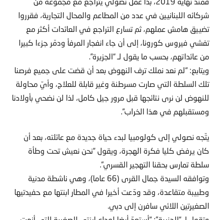
فمنذ نهاية 2019، بدأ عمل نصولي يتراجع مع مجموعة من
شركائه اللبنانيين في عدد من المطاعم والمحال التجارية، فقرروا
تضييق هامش عملهم، ثم تسارع التراجع في العائدات أكثر مع
تفشي فيروس كورونا، إلى أن جاء انفجار المرفأ ودمّر جزءا كبيرا
من عائداتهم، بحسب ما يقول لـ “الجزيرة”.
ويتابع: “لم نعد نملك ترف النهوض بعد أن قضت على جميع فرصنا
تلك السلطة التي صارت مسرطنة وغير قابلة للعلاج، وأيّ محاولة
للنهوض لن نرى نتائجها قبل مرور جيل كامل، لذا لن نضحي بأولادنا
ومستقبلهم في هذا الخراب”.
يتّجه نصولي إلى كولومبيا لبدء حياة جديدة مع عائلته، بعد أن
كان يرفض كليا فكرة الهجرة، ويقول “نحن نعيش تحت وطأة
سلطة تمارس بحقنا التهجير القسري”.
وتوافقه السيدة جمال القرى (66 عاما)، وهي ناشطة مدنية
وطبيبة متقاعدة، وقد ودّعت أخيرا في المطار ابنتها مع حفيدتيها
الصغيرتين اللائي سافرن إلى دبي.
وتقول لـ “الجزيرة”: “أستعدّ أيضا لوداع ابنتي الصغيرة التي أنهت