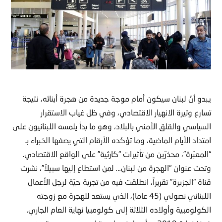
يبدو أنّ لبنان سيكون أمام موجة جديدة من هجرة أبنائه، نتيجة
تسارع وتيرة الانهيار الاقتصادي، وفي ظل غياب الاستقرار
السياسي والقلق الأمني بالبلاد، وهو ما بدأ يلمسه اللبنانيون على
امتداد الأيام الماضية، وما تؤكده الأرقام التي يصفها الخبراء بـ
“المعبّرة”، محذرّين من تأثيرات “كارثية” على الواقع الاقتصادي.
وتحت عنوان “الهجرة من لبنان… لمن استطاع إليها سبيلاً”، نشرت
قناة “الجزيرة” تقريراً، انطلقت فيه من تجربة حيّة لرجل الأعمال
اللبناني نصولي (45 عاما)، الذي يستعد للهجرة مع زوجته
الكولومبية وأولاده الثلاثة إلى كولومبيا نهاية العام الجاري.