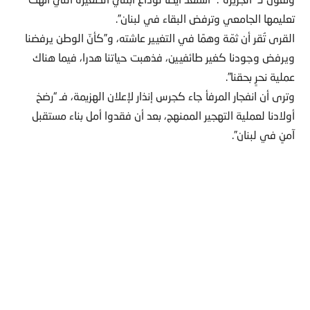
تعليمها الجامعي وترفض البقاء في لبنان”.
القرى تُقر أن ثمّة وهمًا في التغيير عاشته، و”كأنّ الوطن يرفضنا
ويرفض وجودنا كغير طائفيين، فذهبت حياتنا هدرا، فيما هناك
عملية نحرٍ بحقنا”.
وترى أن انفجار المرفأ جاء كجرس إنذار لإعلان الهزيمة، فـ “رضخ
أولادنا لعملية التهجير الممنهج، بعد أن فقدوا أمل بناء مستقبل
آمنٍ في لبنان”.