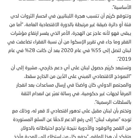
الأساسية”.
وتتوقع كريّم أن تتسبب هجرة اللبنانيين في انحسار الثروات لدى
فئة أو دائرة ضيقة غير مرتبطة بالدورة الاقتصادية العامة، “أما من
يبقى فهو لأنه عاجز عن الهجرة، الأمر الذي يفسر ارتفاع مؤشرات
الفقر وما جاء في تقرير الإسكوا من أن نسبة الفقراء تضاعفت في
لبنان لتصل إلى 55% في عام 2020 بعد أن كانت 28% في عام
2019”.
وتستبعد كريّم حصول لبنان على أي دعم خارجي، مشيرة إلى أن
“النموذج الاقتصادي المبني على الدَّين من الخارج سقط،
والمجتمع الدولي كان واضحًا في إرسال مساعدات بعد انفجار
المرفأ لجهات غير حكومية، في رسالة تعبّر عن انعدام الثقة
بالسلطات الرسمية”.
وتختم بأن لبنان مقبل على تدهور اقتصادي لا قعر له، وذلك مع
توجه “مصرف لبنان” إلى رفع الدعم لاحقًا عن السلع المستوردة
من القمح والوقود والأدوية نتيجة تراجع احتياطاته بالدولار.
وتؤكد أن هذا الواقع، “يدفع كل من استطاع إلى الهجرة وأخذ