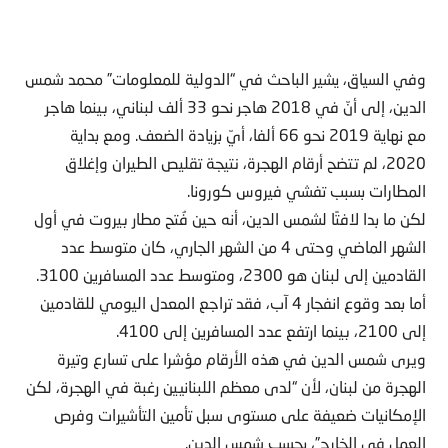
وفي السياق، يشير الباحث في “الدولية للمعلومات” محمد شمس
الدين، إلى أنّ في 2018 هاجر نحو 33 ألف لبناني، بينما هاجر
مع نهاية 2019 نحو 66 ألفا، أيّ بزيادة الضعف. ومع بداية
2020، لم تتضح أرقام الهجرة، نتيجة تقليص الطيران وإغلاق
المطارات بسبب تفشي فيروس كورونا.
لكن ما بدا لافتًا لشمس الدين، أنه حين فُتح مطار بيروت في أول
الشهر الماضي وحتى 4 من الشهر الجاري، كان متوسط عدد
القادمين إلى لبنان هو 2300، ومتوسط عدد المسافرين 3100.
أما بعد وقوع انفجار 4 آب، فقد تراجع المعدل اليومي للقادمين
إلى 2100، بينما ارتفع عدد المسافرين إلى 4100.
ويرى شمس الدين في هذه الأرقام مؤشرا على تسارع وتيرة
الهجرة من لبنان، لأن “لدى معظم اللبنانيين رغبة في الهجرة، لكن
الإمكانيات ضعيفة على مستوى سبل تأمين التأشيرات وفرص
العمل في الخارج”، بحسب شمس الدين.