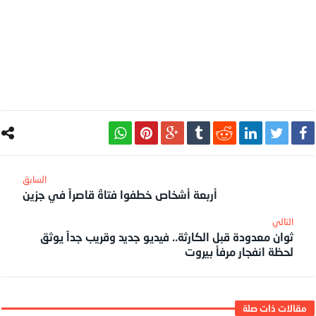
أربعة أشخاص خطفوا فتاةً قاصراً في جزين
ثوان معدودة قبل الكارثة.. فيديو جديد وقريب جداً يوثق
لحظة انفجار مرفأ بيروت