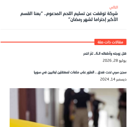
شركة توقفت عن تسليم اللحم المدعوم.. “بعنا القسم
الأكبر إحتراما لشهر رمضان”
قتل زوجته وأطفاله الـ6… ثمّ انتحر
يوليو 28, 2026
سجن سري تحت فندق .. العثور على ملفات لمعتقلين لبنانيين في سوريا
ديسمبر 14, 2024