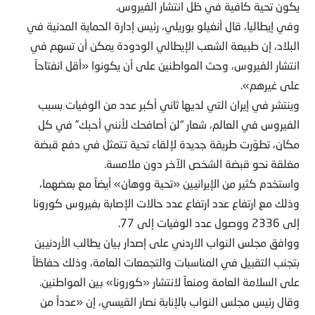
يكون تحية كافية في ظل انتشار الفيروس.
وفي إيطاليا، قال أنغيلو بوريلي، رئيس إدارة الحماية المدنية في
البلاد، إن طبيعة الشعب الإيطالي الودودة يمكن أن تسهم في
انتشار الفيروس، وحث المواطنين على أن يكونوا «أقل انفتاحاً
على غيرهم».
وينتشر في إيران التي لديها ثاني أكبر عدد من الوفيات بسبب
الفيروس في العالم، شعار “لن أصافحك لأنني أحبك” في كل
مكان، تطوّرت طريقة جديدة لإلقاء تحية تتمثل في دفع قبضة
مغلقة نحو قبضة الشخص الآخر دون ملامسة.
واستخدم كثير من الإيرانيين «تحية ووهان» أيضاً مع بعضهما،
وذلك مع ارتفاع عدد ارتفاع عدد حالات الإصابة بفيروس كورونا
إلى 2336 ووصول عدد الوفيات إلى 77.
ووافق مجلس النواب الاردني على إصدار بيان يطالب الأردنيين
بتجنب التقبيل في المناسبات والتجمعات العامة، وذلك حفاظاً
على السلامة العامة ومنعاً لانتشار «كورونا» بين المواطنين.
وقال رئيس مجلس النواب بالإنابة نصار القيسي، إن «عدداً من