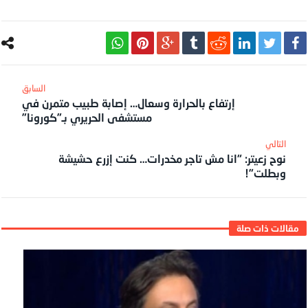
إرتفاع بالحرارة وسعال… إصابة طبيب متمرن في
مستشفى الحريري بـ”كورونا”
نوح زعيتر: “انا مش تاجر مخدرات… كنت إزرع حشيشة
وبطلت”!