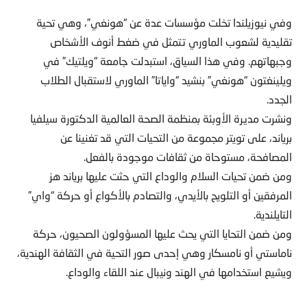
وفي نيوزيلندا تخلت مؤسسات عدة عن “هونغي”، وهي تحية
تقليدية لشعوب الماوري تتمثل في ضغط أنوف الأشخاص
وجبهاتهم. وفي هذا السياق، استبدلت جامعة “ويلتيك” في
ويلينغتون “هونغي” بنشيد “واياتا” الماوري لاستقبال الطلاب
الجدد.
ونشرت مديرة الأوبئة بمنظمة الصحة العالمية الدكتورة سيلفيا
برياند، على تويتر مجموعة من التحيات التي قد تغنينا عن
المصافحة، مستوحاة من ثقافات موجودة بالفعل.
ومن ضمن تحيات السلام والوداع التي حثت عليها برياند هز
المرفقين أو التلويح بالأيدي، والتصادم بالأكواع أو حركة “واي”
التايلندية.
ومن ضمن التحايا التي يحث عليها المسؤولون الصحيون، حركة
ناماستي أو نامسكار وهي إحدى صور التحية في الثقافة الهندية،
ويشيع استخدامها في الهند ونيبال عند اللقاء والوداع.