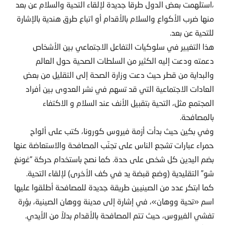
،استلهمت بعض الدول طرقا جديدة لإلقاء التحية والسلام عن بعد
منها ضرب الأكواع والسلام بالأقدام أو اتباع طرق هندية بالإشارة
للتحية عن بعد.
هذا التغيير في سلوكيات التفاعل الاجتماعي بين الأشخاص
دعمته ودعت إليه الكثير من السلطات الصحية حول العالم
والبداية من قطر حيث دعت وزارة الصحة إلى التقليل من بعض
العادات الاجتماعية التي قد تسهم في نشر العدوى بين أفراد
المجتمع مثل، التحية بتقبيل الأنف عند السلام و الاكتفاء
بالمصافحة.
وفي بكين حيث بدأت أزمة فيروس كورونا، كتب على ألواح
حمراء عبارات تشجع الناس على تجنّب المصافحة والاستعاضة عنها
بضم اليدين كل شخص على حدة. كما نصح باستخدام حركة “غونغ
شو” التقليدية (وضع قبضة يد في كف الأخرى) لإلقاء التحية.
كما ابتكر عدد من الصينيين طريقة جديدة للمصافحة أطلقوا عليها
اسم «تحية ووهان»، في إشارة إلى مدينة ووهان الصينية، بؤرة
تفشي الفيروس، حيث تتم المصافحة بالأقدام بدلاً من الأيدي.