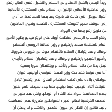
وبدأ البعض بالفعل الامتناع عن السلام والتقبيل، ففي المانيا رفض
وزير الداخلية الألماني الإثنين، رد السلام على المستشارة الألمانية
أنغيلا ميركل التي كانت قد بادرت بمد يدها للمصافحة، ما أدى
إلى موقف محرج تفهمته المستشارة ، لتضحك وتحيي الحاضرين
عن طريق رفع يدها في الهواء.
ونشر الحساب الرسمي لمنظمة أوبك على تويتر فيديو يظهر الأمين
العام للمنظمة محمد باركيندو ووزير الطاقة الروسي ألكسندر
نوفاك وهما يتبادلان السلام بالأقدام خوفا من فيروس كورونا.
وأظهر الفيديو باركيندو ونوفاك وهما يتفاديان السلام بالأيدي
ليحل بدلا من ذلك السلام بالأقدام ويلتقطان صورا رسمية.
أما في فرنسا فقد حث وزير الصحة الفرنسي أوليفيه فيران
مواطني بلاده على تجنب استخدام العناق الذي يتضمن تبادل
القبلات أثناء الترحيب فيما بينهم، كما جدد نصيحته للمواطنين
بعدم المصافحة سواء عند اللقاء أو الوداع. ونقل عدد كبير من
الصحف الفرنسية نصائح الخبراء للمواطنين بضرورة عدم المصافحة
باليد، قائلين إن النظر إلى عيون الشخص والابتسام له يمكن أن