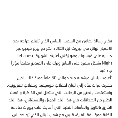
ففي رسالة تضامن مع الشعب اللبناني الذي يُلملم جراحه بعد
الانفجار الهائل في بيروت ليل الثلاثاء، نشر دو بيرغ فيديو عبر
حسابه على فيسبوك وهو يُغني أغنيته الشهيرة Lebanese
Night بشكلٍ منفرد على البيانو وترك على الفيديو تعليقاً مؤثراً
جاء فيه:
“أغرمت بلبنان وبشعبه منذ حوالى 30 عاماً ومنذ ذلك الحين
حضرت مرات عدّة إلى لبنان لحفلاتٍ موسيقية وحفلاتٍ تلفزيونية،
واستمتعت بالكثير من الرحلات التي ستظل في الذاكرة وأقمت
الكثير من الصداقات في هذا البلد الجميل والاستثنائي، هذا البلد
الغارق بالتاريخ والمأساة. النكبة التي أصابت قلب بيروت صادمة
للغاية ومؤسفة للغاية، قلبي مع شعب لبنان الذي يُواجه إلى