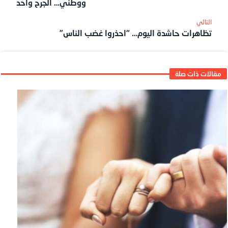
ووطني… الجرح واحد
تظاهرات حاشدة اليوم… “احذروا غضب الناس”