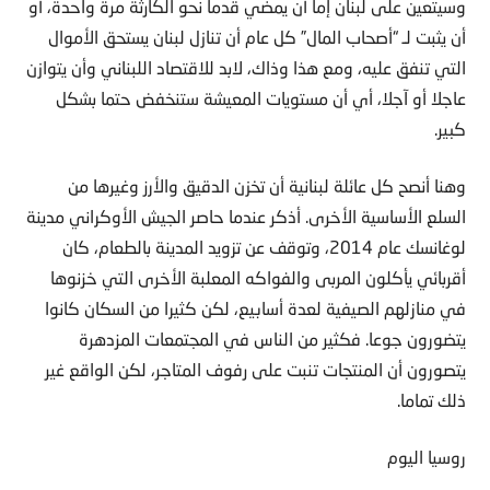
وسيتعين على لبنان إما أن يمضي قدما نحو الكارثة مرة واحدة، أو
أن يثبت لـ “أصحاب المال” كل عام أن تنازل لبنان يستحق الأموال
التي تنفق عليه، ومع هذا وذاك، لابد للاقتصاد اللبناني وأن يتوازن
عاجلا أو آجلا، أي أن مستويات المعيشة ستنخفض حتما بشكل
كبير.
وهنا أنصح كل عائلة لبنانية أن تخزن الدقيق والأرز وغيرها من
السلع الأساسية الأخرى. أذكر عندما حاصر الجيش الأوكراني مدينة
لوغانسك عام 2014، وتوقف عن تزويد المدينة بالطعام، كان
أقربائي يأكلون المربى والفواكه المعلبة الأخرى التي خزنوها
في منازلهم الصيفية لعدة أسابيع، لكن كثيرا من السكان كانوا
يتضورون جوعا. فكثير من الناس في المجتمعات المزدهرة
يتصورون أن المنتجات تنبت على رفوف المتاجر، لكن الواقع غير
ذلك تماما.
روسيا اليوم