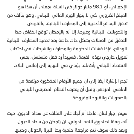
الإجمالي، أو 98.1 مليار دولار في السنة. بمعنى أن هذا هو
المبلغ الضروري كي لا ينهار الهرم المالي اللبناني، وهو يتألف من
تدفق الودائع الأجنبية إلى المصارف اللبنانية، والقروض
والتحويلات اللبنانية وغيرها. إلا أنه بالإمكان توقع انخفاض هذا
التدفق من العملات بشكل حاد، خاصة بعد تجميد المصارف اللبنانية
للودائع، فإذا فشلت الحكومة والمصارف والشركات في اجتذاب
تمويل خارجي بهذه القيمة، فسيبدأ رد فعل متسلسل، يمس
الاقتصاد اللبناني بأكمله، يؤدي في النهاية إلى إفلاس البلاد.
تجدر الإشارة أيضا إلى أن جميع الأرقام المذكورة مرتفعة من
الماضي المزدهر، وقبل أن يعترف النظام المصرفي اللبناني
بالصعوبات والقيود المفروضة.
سيتم إجبار لبنان، عاجلا أم آجلا على التخلف عن سداد الديون، حيث
أنه، وفقا لصندوق النقد الدولي، لن يتمكن من سداد الديون.
وبعد ذلك سوف تتم مراجعة حتمية ربط الليرة بالدولار، وحينها