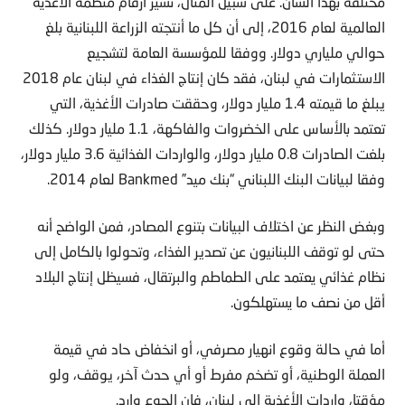
مختلفة بهذا الشأن. على سبيل المثال، تشير أرقام منظمة الأغذية
العالمية لعام 2016، إلى أن كل ما أنتجته الزراعة اللبنانية بلغ
حوالي ملياري دولار. ووفقا للمؤسسة العامة لتشجيع
الاستثمارات في لبنان، فقد كان إنتاج الغذاء في لبنان عام 2018
يبلغ ما قيمته 1.4 مليار دولار، وحققت صادرات الأغذية، التي
تعتمد بالأساس على الخضروات والفاكهة، 1.1 مليار دولار. كذلك
بلغت الصادرات 0.8 مليار دولار، والواردات الغذائية 3.6 مليار دولار،
وفقا لبيانات البنك اللبناني “بنك ميد” Bankmed لعام 2014.
وبغض النظر عن اختلاف البيانات بتنوع المصادر، فمن الواضح أنه
حتى لو توقف اللبنانيون عن تصدير الغذاء، وتحولوا بالكامل إلى
نظام غذائي يعتمد على الطماطم والبرتقال، فسيظل إنتاج البلاد
أقل من نصف ما يستهلكون.
أما في حالة وقوع انهيار مصرفي، أو انخفاض حاد في قيمة
العملة الوطنية، أو تضخم مفرط أو أي حدث آخر، يوقف، ولو
مؤقتا، واردات الأغذية إلى لبنان، فإن الجوع وارد.