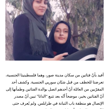
أفيد
بأنّ
فتاتين
من
سكان
مدينة
صور،
وهما
فلسطينيتا
الجنسية،
تعرضتا
للخطف
من
قبل
شبّان
سوريي
الجنسية
.
وكشف
أحد
المقرّبين
من
العائلة
أنّ
أحدهم
اتصل
بوالدة
الفتاتين
وطمأنها
إلى
أنّ
الفتاتين
بخير،
موضحاً
أنّه
بعد
تتبع
“
الداتا
”
تبين
أنّ
مصدر
الإتصال
هو
منطفة
باب
التبانة
في
طرابلس
.
ولم
يُعرف
حتى