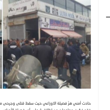
حادث أمني هزّ فصيلة الاوزاعي حيث سقط قتلى وجرحى مع انت
فقد ذكرت معلومات عن إطلاق نار على آمر فصيلة الأوزاعي