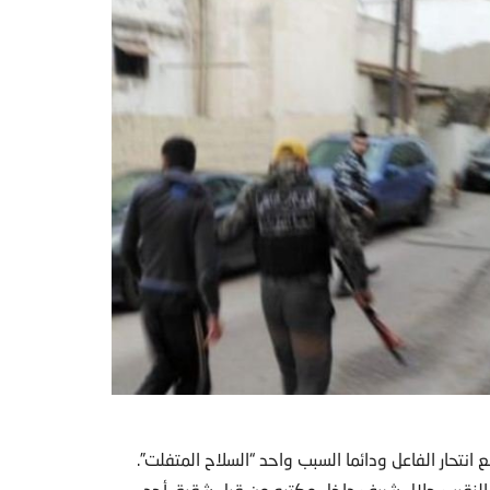
حار الفاعل ودائما السبب واحد “السلاح المتفلت”.
 النقيب جلال شريف داخل مكتبه من قبل شقيق أحد