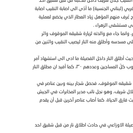
 (لبناني الجنسية) ما أدّى الى اصابة النقيب اصابة
 عُرف منهم المؤهل زياد العطار الذي يخضع لعملية
لى مستشفى الزهراء .
 وانما جاء مع والدته لزيارة شقيقه الموقوف واثر
ى مسدسه وأطلق منه النار ليصيب النقيب واثنين من
يث أطلق النار داخل الفصيلة ما ادى الى استشهاد آمر
الفصيلة النقيب جلال شريف واصابة عسكريين مشيرة الى هروب كلّ المساجين وعددهم ٣٠، كما أفيد ان مطلق النار
وزاعي لرؤية شقيقه الموقوف، فحصل شجار بينه وبين عناصر في
لال شريف، وهو نجل نائب مدير المخابرات في الجيش
فارق الحياة. كما أصاب عناصر آخرين قبل أن يقدم
يلة الاوزاعي في حادث اطلاق نار من قبل شقيق احد