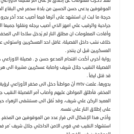
الموقوفين يدعى حسن الحسين من بلدة سحمر في البقاع الغربي
حرجة ما لبث ان استشهد على أثرها فيما أصيب عدد آخر بجروح
جراحية والرقيب علي امهز الذي أصيب برجله ونقلوا جميعا ا
وأفادت المعلومات ان مطلق النار لم يُدخل سلاحا الى المخفر،
خلاف نشب داخل الفصيلة، غافل احد العسكريين واستولى عل
العسكريين قبل ان ينتحر .
رواية أخرى أكّدت اقتحام المدعو حسن ح . فصيلة الاوزاعي ح
قد قتل ايضاً .
بدورها، علمت mtv أنّ مواطناً دخل الى مخفر الأ
المخفر، فأطلق المواطن عليهم وأصاب آمر الفصيلة النقيب ج
العميد الركن علي شريف، وقد نُقل الى مستشفى الزهراء حيث 
على إطلاق النار على نفسه.
وأدّى هذا الإشكال الى فرار عدد من الموقوفين من المخفر.
استشهاد النقيب في قوى الامن الداخلي جلال شريف ’مر فص
الموقوفين في الفصيلة .