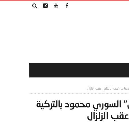
قذها من تحت الأنقاض عقب الزلزال
ل” السوري محمود بالتركية
قب الزلزال