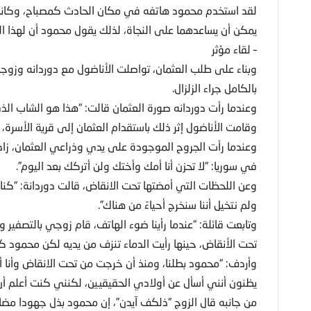
لقد استخدم محمود هاتفه في مكان الحادث كمصباح، وكانت ا
يمكن أن يساعدهما على النجاة، لذلك يقول محمود أن لهذا اله
– لقاء مؤثر
وبناء على طلب العثمان، تواصلت الأناضول مع دوردانه وزوجها 
بالكامل جراء الزلزال.
وعندما رأت دوردانه صورة العثمان قالت: “هذا هو الشاب الذي أن
وقامت الأناضول إثر ذلك باستقدام العثمان إلى قرية الأسرة، و
وعندما رأت الجروح الموجودة على يدي وذراعي العثمان، زاد 
في سوريا: “لا تحزن أنا أمك وأختك ولن أتركك بعد اليوم”.
وعن اللحظات التي أمضتها تحت الانقاض، قالت دوردانة: “كنا 
ولم نتخيل أننا سنخرج أحياءً من هناك”.
وتابعت قائلة: “عندما رأينا ضوء الهاتف، قام زوجي بالتصفير
تحت الأنقاض، حينها رأيت الدماء تنزف من يديه لكن محمود ك
وأردف: “محمود بطلنا، ومنذ أن خرجت من تحت الانقاض وأنا أ
يظنون أنني أسأل عن أولادي الحقيقيين، لكنني كنت أعلم أن
من جانبه قال الزوج “ذلكف آيدن”، إن محمود بذل جهودا مضا