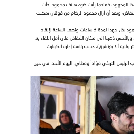
 هذا المجهود، فعندما رأيت ضوء هاتف محمود بدأت
الانقاض، وبعد أن أزال محمود الركام من فوقي تمكنت
وتابع: “ظننا أن فترة الإنقاذ كانت قصيرة، وعلمنا لاحقا أن محمود بذل جهدا لمدة 3 ساعات ونصف الساعة لإنقاذ
بالأمس ذهبنا إلى مكان الأنقاض على أمل اللقاء به.
درجات على مقياس ريختر ولاية ألازيغ(شرق)، حسب رئاسة إدارة الكوارث
 إلى 35، حسب ما أفاد به نائب الرئيس التركي فؤاد أوقطاي، اليوم الأحد، في حين