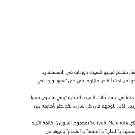
تشار مقطع فيديو للسيدة دوردانه في المستشفى،
جها من تحت أنقاض منزلهما في حي “سورسورو” في
اجتماعي، حيث كانت السيدة التركية تروي ما جرى معها
ريين الذين نلومهم في كل شيء، لقد حفر بأصابعه بين
وعقب انتشار مقطع الفيديو بالمنصات الاجتماعية، تصدر هاشتاغ #Suriyeli_Mahmut (محمود_السوري)، قائمة الترند
مود بـ”البطل” و”المنقذ” و”الشجاع” وغيرها من