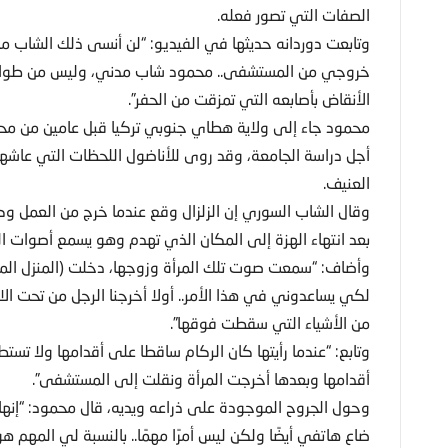
الصفات التي تصور فعله.
وتابعت دوردانه حديثها في الفيديو: “لن أنسى ذلك الشاب ما
خروجي من المستشفى.. محمود شاب مدني، وليس من طواقم 
الأنقاض بأصابعه التي تمزقت من الحفر”.
أجل دراسة الجامعة، وقد روى للأناضول اللحظات التي عاشها خ
العنيف.
وقال الشاب السوري إن الزلزال وقع عندما خرج من العمل وك
بعد انتهاء الهزة إلى المكان الذي تهدم وهو يسمع أصوات ا
وأضاف: “سمعت صوت تلك المرأة وزوجها، دخلت (المنزل الم
لكي يساعدوني في هذا الأمر.. أولا أخرجنا الرجل من تحت الا
من الأشياء التي سقطت فوقها”.
وتابع: “عندما رأيتها كان الركام ساقطا على أقدامها ولا تست
أقدامها وبعدها أخرجت المرأة ونقلت إلى المستشفى”.
وحول الجروح الموجودة على ذراعه ويديه، قال محمود: “إنها ج
ضاع هاتفي أيضًا ولكن ليس أمرًا مهمًا.. بالنسبة لي المهم هو