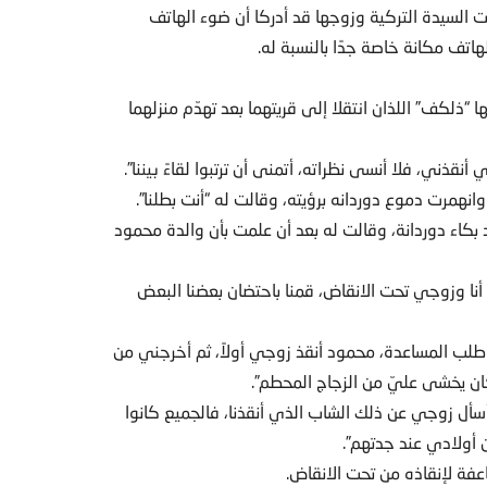
لسيدة التركية وزوجها قد أدركا أن ضوء الهاتف
اتف مكانة خاصة جدًا بالنسبة له.
“ذلكف” اللذان انتقلا إلى قريتهما بعد تهدّم منزلهما
قذني، فلا أنسى نظراته، أتمنى أن ترتبوا لقاءً بيننا”.
انهمرت دموع دوردانه برؤيته، وقالت له “أنت بطلنا”.
بكاء دوردانة، وقالت له بعد أن علمت بأن والدة محمود
أنا وزوجي تحت الانقاض، قمنا باحتضان بعضنا البعض
 وطلب المساعدة، محمود أنقذ زوجي أولاً، ثم أخرجني من
ان يخشى عليّ من الزجاج المحطم”.
سأل زوجي عن ذلك الشاب الذي أنقذنا، فالجميع كانوا
 أولادي عند جدتهم”.
عفة لإنقاذه من تحت الانقاض.