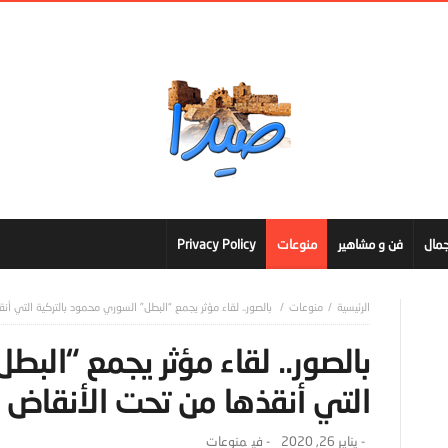
مال
فن و مشاهير
منوعات
Privacy Policy
منوعات
بالصور.. لقاء مؤثر يجمع “البطل” السوري محمود بالتركية التي أن
بالصور.. لقاء مؤثر يجمع “البط
التي أنقذها من تحت الأنقاض ع
-
يناير 26, 2020
- ‎في
منوعات