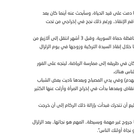
 دمت على قيد الحياة، وسأبحث عنه أينما كان بعد
الإنقاذ.. ورغم ذلك نجح في إخراجي من تحت
محمود جاء إلى ولاية هطاي جنوبي تركيا قبل عامين من محافظة حماة السورية، وقبل 3 أشهر انتقل إلى ألازيغ من
لال إنقاذ السيدة التركية وزوجها في يوم الزلزال
ان في طريقه إلى ممارسة الرياضة، ليتجه على الفور
لناس هناك.
هدم) وفي يدي المصباح وبعدها ناديت بعض الشباب
نقاض وبعدها بدأت في إخراج المرأة وأزلت عنها الكثير
طيع أن تتحرك فبدأت بإزالة ذلك الركام إلى أن خرجت
روح غير مهمة وبسيطة.. المهم هو نجاتها.. بعد الزلزال
 نجاة أولئك الناس”.