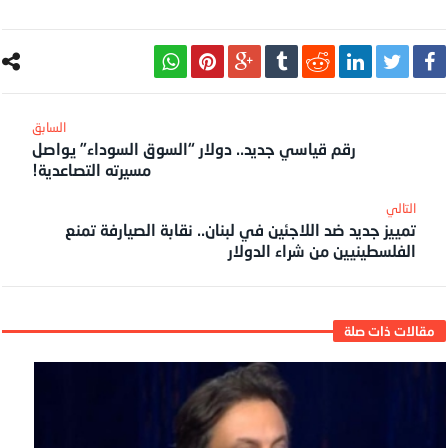
رقم قياسي جديد.. دولار “السوق السوداء” يواصل
مسيرته التصاعدية!‏
تمييز جديد ضد اللاجئين في لبنان.. نقابة الصيارفة تمنع
الفلسطينيين من شراء الدولار