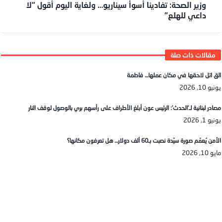
وزير الصحة: تفادينا أسوأ سيناريو… ولغاية اليوم أقول “لا
داعي للهلع”
الق اتل لاحقها في مكان عملها… فاطمة
يونيو 10, 2026
مصادر لبنانية لـ’الحدث’: الرئيس عون أبلغ الأطراف على رأسهم بري بالوصول لوقف النار
يونيو 1, 2026
الأمن يُعمّم صورة سيّدة نصبت بـ60 ألف دولار… هل تعرفون مكانها؟
مايو 10, 2026