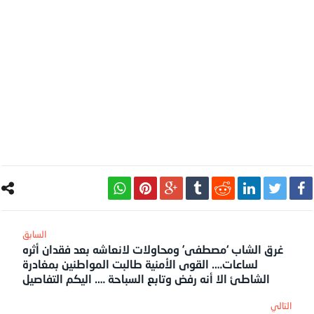
غرق الشاب ‘مصطفى’ ومحاولات لانعاشه بعد فقدان أثره
لساعات…. القوى الأمنية طالبت المواطنين بمغادرة
الشاطئ الا أنه رفض وتابع السباحة …. اليكم التفاصيل