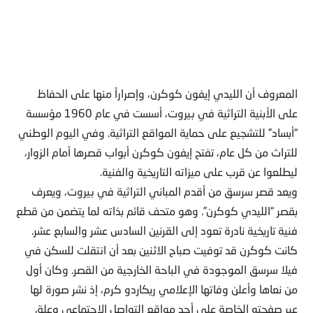
المعروف أن الليدي إيفون كوكرن، وإصراراً منها على الحفاظ
على الأبنية التراثية في بيروت، أسست في عام 1960 مؤسسة
“أبساد” للتشجيع على حماية المواقع التراثية. وفي اليوم الوطني
للتراث من كل عام، تفتح إيفون كوكرن أبواب قصرها أمام الزوار،
ليطلعوا عن قرب على ميزاته التاريخية والفنية.
ويعد قصر سرسق من أقدم المباني التراثية في بيروت، ويعرف
بقصر “الليدي كوكرن”. وهو متحف قائم بذاته لما يتضمن من قطع
فنية تاريخية نادرة تعود إلى القرنين السادس عشر والسابع عشر.
كانت كوكرن قد توفيت صباح الاثنين بعد أن انتقلت للسكن في
فيلا سرسق الموجودة في الباحة الخارجية من القصر. وكان أول
من نعاها وأعلن وفاتها الإعلامي ريكاردو كرم، إذ نشر صورة لها
عبر صفحته الخاصة على أحد مواقع التواصل الاجتماعي وعلق