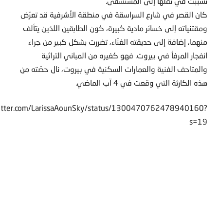
تسببت في نقلها إلى المستشفى.
كان القصر في شارع السراسقة في منطقة الأشرفية قد تعرّض
ومقتنياته إلى خسائر مادية كبيرة، كون الطابقين اللذين يتألف
منهما، إضافة إلى حديقته الغنّاء، تضررت بشكل كبير من جراء
انفجار المرفأ في بيروت. فهو كغيره من المباني التراثية
والمتاحف الفنية والعمارات السكنية في بيروت، نال حصّته من
هذه الكارثة التي وقعت في 4 آب الماضي.
witter.com/LarissaAounSky/status/1300470762478940160?
s=19