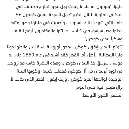
عليها: “يقولون إنه عندما يموت رجل عجوز تحترق مكتبة… في
الذكرى المئوية للبنان الكبير تحمل السيدة إيفون كوكرن 98
عاماً، التي شهدت تلك السنوات، وأصيبت في منزلها وهو بمثابة
بلدتها قصر سرسق في 4 آب، إنجازاتها والمغادرون. أرفع القبعات
وشكراً ليدي كوكرن”.
تتمتع الليدي إيفون كوكرن، بجذور أوروبية نسبة إلى والدتها دونا
ماريا الإيطالية الأصل. أما القصر فقد أشيد في عام 1860 على يد
موسى سرسق جدّ الليدي كوكرن. وهذه الأخيرة كانت قد تزوجت
من لورد آيرلندي من آل كوكرن فحملت كنيته. وكونها الابنة
الوحيدة لوالدها ألفرد كوكرن، ورثت إيفون القصر الذي كانت لا
تزال تعيش فيه حتى اليوم.
المصدر: الشرق الأوسط