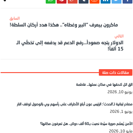
ماكرون بيعرف “البير وغطاه”.. هكذا هدد أركان السلطة!
الدولار يتجه صعوداً…رفع الدعم قد يدفعه إلى تخطّي الـ
15 ألفاً!
الق اتل لاحقها في مكان عملها… فاطمة
يونيو 10, 2026
مصادر لبنانية لـ’الحدث’: الرئيس عون أبلغ الأطراف على رأسهم بري بالوصول لوقف النار
يونيو 1, 2026
الأمن يُعمّم صورة سيّدة نصبت بـ60 ألف دولار… هل تعرفون مكانها؟
مايو 10, 2026