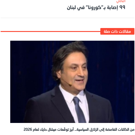
٩٩ إصابة بـ”كورونا” في لبنان
من الكائنات الغامضة إلى الزلازل السياسية… أبرز توقّعات ميشال حايك لعام 2026