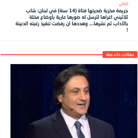
جريمة مخزية ضحيتها فتاة (14 سنة) في لبنان: شاب
ثلاثيني اغراها لترسل له صورها عارية بأوضاع مخلة
بالآداب ثم نشرها…. وهددها ان رفضت تنفيذ رغبته الدنيئة
!