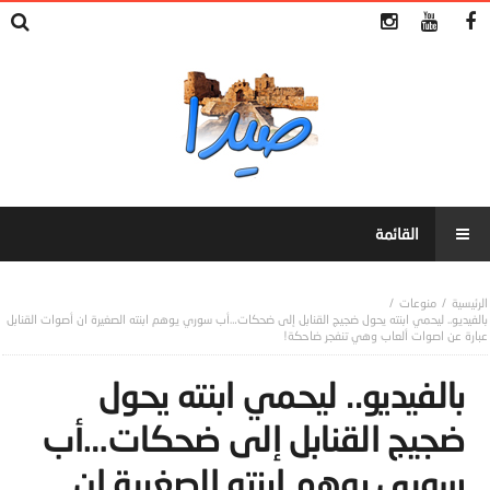
منوعات
بالفيديو.. ليحمي ابنته يحول ضجيج القنابل إلى ضحكات…أب سوري يوهم ابنته الصغيرة ان أصوات القنابل
عبارة عن اصوات ألعاب وهي تنفجر ضاحكة!
بالفيديو.. ليحمي ابنته يحول
ضجيج القنابل إلى ضحكات…أب
سوري يوهم ابنته الصغيرة ان