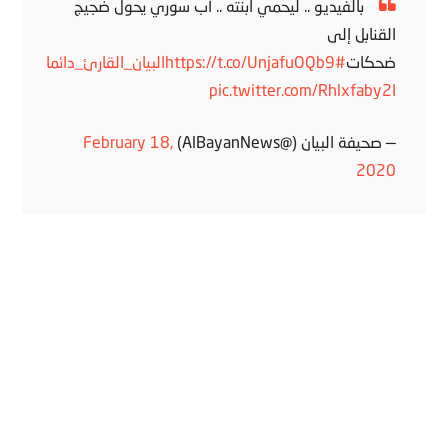
بالفيديو .. ليحمي ابنته .. أب سوري يحول ضجيج
القنابل إلى
ضحكات
#البيان_القارئ_دائما
https://t.co/UnjafuOQb9
pic.twitter.com/Rhlxfaby2I
— صحيفة البيان (@AlBayanNews)
February 18,
2020