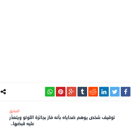
توقيف شخص يوهم ضحاياه بأنه فاز بجائزة اللوتو ويتعذّر
عليه قبضها..