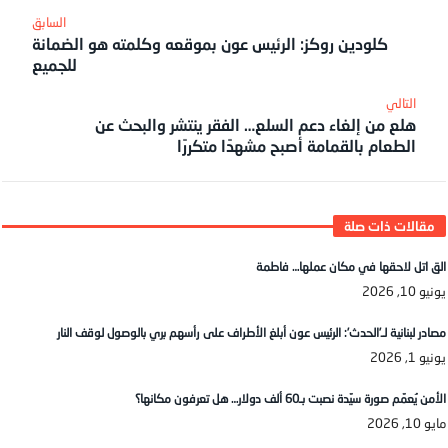
كلودين روكز: الرئيس عون بموقعه وكلمته هو الضمانة
للجميع
هلع من إلغاء دعم السلع… الفقر ينتشر والبحث عن
الطعام بالقمامة أصبح مشهدًا متكررًا
الق اتل لاحقها في مكان عملها… فاطمة
يونيو 10, 2026
مصادر لبنانية لـ’الحدث’: الرئيس عون أبلغ الأطراف على رأسهم بري بالوصول لوقف النار
يونيو 1, 2026
الأمن يُعمّم صورة سيّدة نصبت بـ60 ألف دولار… هل تعرفون مكانها؟
مايو 10, 2026