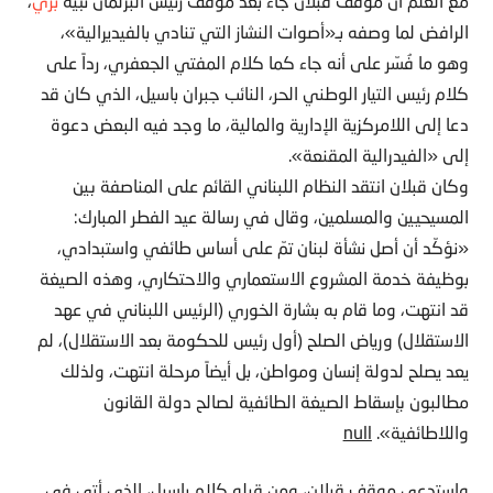
مع العلم أن موقف قبلان جاء بعد موقف رئيس البرلمان نبيه
بري
،
الرافض لما وصفه بـ«أصوات النشاز التي تنادي بالفيديرالية»،
وهو ما فُسّر على أنه جاء كما كلام المفتي الجعفري، رداً على
كلام رئيس التيار الوطني الحر، النائب جبران باسيل، الذي كان قد
دعا إلى اللامركزية الإدارية والمالية، ما وجد فيه البعض دعوة
إلى «الفيدرالية المقنعة».
وكان قبلان انتقد النظام اللبناني القائم على المناصفة بين
المسيحيين والمسلمين، وقال في رسالة عيد الفطر المبارك:
«نؤكّد أن أصل نشأة لبنان تمّ على أساس طائفي واستبدادي،
بوظيفة خدمة المشروع الاستعماري والاحتكاري، وهذه الصيغة
قد انتهت، وما قام به بشارة الخوري (الرئيس اللبناني في عهد
الاستقلال) ورياض الصلح (أول رئيس للحكومة بعد الاستقلال)، لم
يعد يصلح لدولة إنسان ومواطن، بل أيضاً مرحلة انتهت، ولذلك
مطالبون بإسقاط الصيغة الطائفية لصالح دولة القانون
واللاطائفية».
null
واستدعى موقف قبلان، ومن قبله كلام باسيل، الذي أتى في