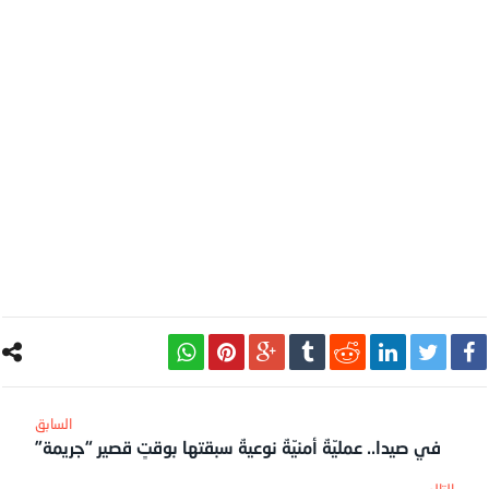
في صيدا.. عمليّةٌ أمنيّةٌ نوعيةٌ سبقتها بوقتٍ قصير “جريمة”