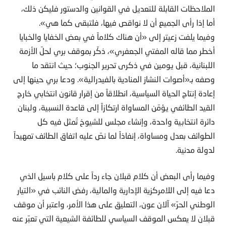
الملاحظات القابلة للتعديل في القوانين والدستور فليكن ذلك،
أما إذا رأى الجميع أن لا نواقص فيها، فلتبقى كما هي».
وفيما يلفت زعيتر إلى «أن هناك كلاماً في بعض الخفايا والخبايا
أخطر مما قاله المفتي الجعفري»، ذكّر بموقف بري لحلّ الأزمة
اللبنانية، قبل يومين في ذكرى تحرير الجنوب؛ حيث انتقد ما
وصفه بـ«أصوات النشاز المنادية بالفيدرالية». ودعا بري حينها إلى
إعادة إنتاج الحياة السياسية، انطلاقاً من إقرار قانون انتخابي خارج
القيد الطائفي يؤمّن المساواة ارتكازاً إلى قاعدة النسبية، ولبنان
دائرة انتخابية واحدة، وإنشاء مجلس للشيوخ تُمثل فيه كل
الطوائف بعدل ومساواة، إنفاذاً لما نصّ عليه اتفاق الطائف تمهيداً
لدولة مدنية.
وفيما رأى البعض أن كلام قبلان جاء رداً على كلام باسيل الذي
دعا فيه إلى اللامركزية الإدارية والمالية، رفض النائب في «التيار
الوطني الحرّ» آلان عون، التعليق على هذا الأمر، واعتبر أن موقف
قبلان لا يعكس الموقف السياسي للطائفة الشيعية التي تعبّر عنه