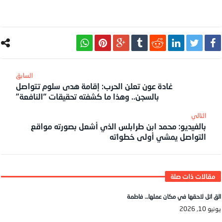
غادة عون تعلن الحرب: إقامة هدى سلوم تتواصل
بالسجن.. وهذا ما كشفته تحقيقات “النافعة”
بالفيديو: محمد ابن طرابلس الذي أشعل بصورته مواقع
التواصل يمشي أولى خطواته
الق اتل لاحقها في مكان عملها… فاطمة
يونيو 10, 2026