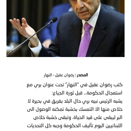
المصدر
:
رضوان
عقيل
–
النهار
كتب
رضوان
عقيل
في
“
النهار
”
تحت
عنوان
بري مع
استعجال الحكومة… قبل ثورة الجياع:
يشبه
الرئيس
نبيه
بري
حال
البلد
بغريق
في
بحيرة
لا
خلاص
منها
الا
التمسك
بخشبة
تمكنه
الوصول
الى
البر
ليبقى
على
قيد
الحياة
.
وتبقى
خشبة
خلاص
اللبنانيين
اليوم
تأليف
الحكومة
وجبه
كل
التحديات