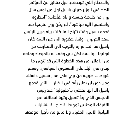
والاخطار
التي
تهددهم
.
قبل
دقائق
من
المؤتمر
الصحافي
للوزير
جبران
باسيل
اول
من
امس
سئل
بري
عن
خلاصة
جلسته
واياه
،فأجاب
: “
انتظروه
واستمعوا
اليه
مباشرة
“.
لم
يكن
بري
منزعجاً
مما
قدمه
باسيل
وقت
تترنح
العلاقات
بينه
وبين
الرئيس
سعد
الحريري
.
وقبل
حضوره
الى
عين
التينه
كان
باسيل
قد
اتخذ
قراره
بالتوجه
الى
المعارضة
من
ابوابها
الواسعة
لكن
بري
وقف
له
بالمرصاد
ومنعه
من
الاعلان
عن
هذه
الخطوة
التي
قد
تنهي
ما
تبقى
في
البلد
على
المستوى
السياسي
.
وسمع
شروحات
طويله
من
بري
على
مدار
تسعين
دقيقة
.
ومن
دون
ان
يعلن
رأيه
في
الخيارات
التي
قدمها
باسيل
الا
انها
تحظى
بـ
“
مقبولية
”
عند
رئيس
المجلس
الذي
بدأ
تفعيل
وتيرة
اتصالاته
مع
الافرقاء
المعنيين
تمهيدا
لانجاح
الاستشارات
النيابية
الاثنين
المقبل
.
ولا
مانع
من
تأجيل
موعدها