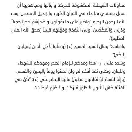
محاولات الشيطنة المكشوفة للحركة وأبنائها ومجاهديها أن
نعمل ونقتدي بما جاء في القرآن الكريم والإنجيل المقدس: بسم
الله الرحمن الرحيم “وَاصْبِرْ عَلَى مَا يَقُولُونَ وَاهْجُرْهُمْ هَجْراً جَمِيلاً
وَذَرْنِي وَالْمُكَذِّبِينَ أُوْلِي النَّعْمَةِ وَمَهِّلْهُمْ قَلِيلاً (صدق الله العلي
العظيم)”.
واضاف:” وقال السيد المسيح (ع) (وَصَلُّوا لأَجْلِ الَّذِينَ يُسِيئُونَ
إِلَيْكُمْ)”.
وشدد علبى أن “هذا وعدكم للإمام الصدر وعهدكم للشهداء
وللبنان. وكلي ثقة أنكم لم ولن تحنثوا يوماً باليمين والقسم…
(وَإِنَّهُ لَقَسَمٌ لَوْ تَعْلَمُونَ عَظِيمٌ) قالها الإمام علّي (ع): “كُنْ فِي
اَلْفِتْنَةِ كَابْنِ اَللَّبُونِ لاَ ظَهْرٌ فَيُرْكَبَ وَلاَ ضَرْعٌ فَيُحْلَبَ”.