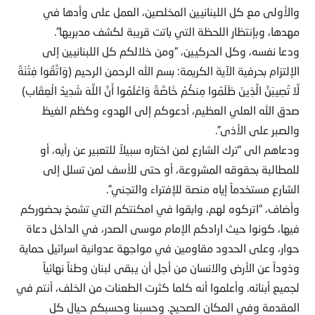
والأولى مع كل اللبنانيين المخلصين، العمل على وأدها في
مهدها، وبإنتظار اللحظة التي باتت قريبة لكشف مدبريها”.
ودعا نفسه، وكل الحركيين، “ومن خلالكم كل اللبنانيين إلى
الإلتزام بحرفية الآية الكريمة: بسم الله الرحمن الرحيم (وَاتَّقُوا فِتْنَةً
لَّا تُصِيبَنَّ الَّذِينَ ظَلَمُوا مِنكُمْ خَاصَّةً وَاعْلَمُوا أَنَّ اللَّهَ شَدِيدُ الْعِقَاب)
صدق الله العلي العظيم، أدعوكم إلى الهدوء وكظم الغيظ
والصبر على الأذى”.
ودعاهم الى “ترك الشارع لمن اختاره سبيلاً للتعبير عن رأيه، أو
للمطالبة بحقوقه المشروعة، أو حتى للأسف لمن تسلل إلى
الشارع مستخدماً إياه منصة للإفتراء والتجني”.
وأضاف، “اتركوه لهم، وابقوا في امكنتكم التي تشمخ بحضوركم
فيها، كونوا حيث ارادكم الإمام موسى الصدر، في الداخل دعاة
حوار، وعلى الحدود مقاومين في مواجهة عدوانية اسرائيل حماية
وذوداً عن الأرض والانسان من أجل أن يبقى لبنان وطناً نهائياً
لجميع أبنائه. وأعلموا أنه كلما كثرت الطعنات من الخلف، أنتم في
المقدمة وفي المكان الصحيح. وحسبنا وحسبكم حيال كل