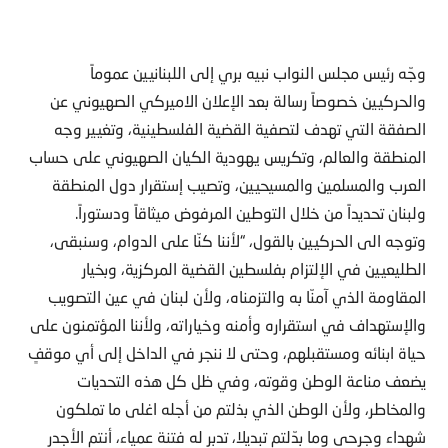
وجّه رئيس مجلس النواب نبيه بري إلى اللبنانيين عموماً
والحركيين خصوصاً رسالة بعد الإعلان الاميركي الصهيوني عن
الصفقة التي تهدف لتصفية القضية الفلسطينية، وتغيير وجه
المنطقة والعالم، وتكريس يهودية الكيان الصهيوني على حساب
العرب والمسلمين والمسيحيين، وتصيب إستقرار دول المنطقة
ولبنان تحديداً من خلال التوطين المرفوض ميثاقاً ودستوراً.
وتوجه الى الحركيين بالقول، “لأننا كنّا على الدوام، وسنبقى،
الطليعيين في الإلتزام بفلسطين القضية المركزية، وبخيار
المقاومة الذي آمنّا به والتزمناه، ولأن لبنان في عين التصويب
والإستهداف في استقراره وأمنه وخياراته، ولأننا المؤتمنون على
حياة ابنائه ومستقبلهم، وحتى لا ننجر في الداخل إلى أي موقفٍ
يضعف مناعة الوطن وقوته، وفي ظل كل هذه التحديات
والمخاطر، ولأن الوطن الذي بذلتم من أجله اغلى ما تملكون
شهداء وجرحى وما بدّلتم تبديلا، تدبر له فتنة عمياء، أنتم الأجدر