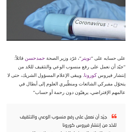
تويتر
حمد
حسن
على
حسابه
على
“
“
،
غرّد
وزير
الصحة
قائلاً
:
“
جيّد
أن
نعمل
على
رفع
منسوب
الوعي
والتثقيف
للحّد
من
كورونا
إنتشار
فيروس
.
ويبقى
الإعلام
المسؤول
الشريك،
حتى
لا
يتحوّل
مفبركي
الشائعات
ومنظّيري
العلوم
إلى
أبطال
في
عالمهم
الإفتراضي،
يرهبّون
دون
رحمة
أو
حساب
“
جيّد أن نعمل على رفع منسوب الوعي والتثقيف
للحّد من إنتشار فيروس كورونا