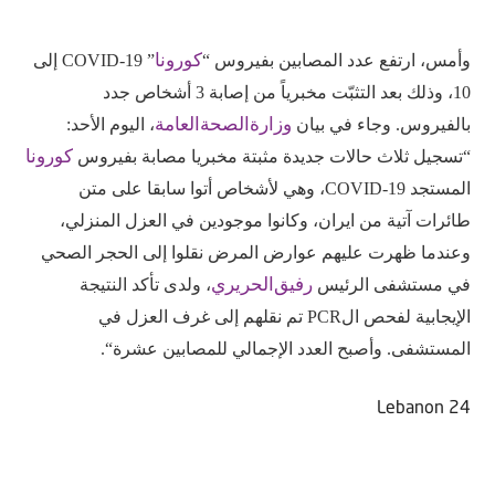
كورونا
وأمس،
ارتفع
عدد
المصابين
بفيروس
“
” COVID-19
إلى
10
،
وذلك
بعد
التثبّت
مخبرياً
من
إصابة
3
أشخاص
جدد
وزارة
الصحة
العامة
بالفيروس
.
وجاء
في
بيان
،
اليوم
الأحد
:
كورونا
“
تسجيل
ثلاث
حالات
جديدة
مثبتة
مخبريا
مصابة
بفيروس
المستجد
COVID-19
،
وهي
لأشخاص
أتوا
سابقا
على
متن
طائرات
آتية
من
ايران،
وكانوا
موجودين
في
العزل
المنزلي،
وعندما
ظهرت
عليهم
عوارض
المرض
نقلوا
إلى
الحجر
الصحي
رفيق
الحريري
في
مستشفى
الرئيس
،
ولدى
تأكد
النتيجة
الإيجابية
لفحص
ال
PCR
تم
نقلهم
إلى
غرف
العزل
في
المستشفى
.
وأصبح
العدد
الإجمالي
للمصابين
عشرة
“.
Lebanon 24