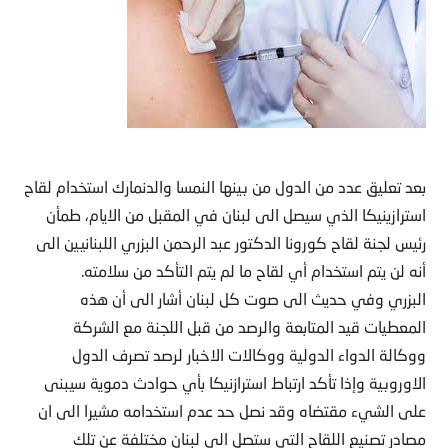
بعد تعليق عدد من الدول من بينها النمسا والدنمارك استخدام لقاح
استرازينيكا الذي سيصل الى لبنان في المقبل من الايام، طمأن
رئيس لجنة لقاح كورونا الدكتور عبد الرحمن البزري اللبنانيين الى
أنه لن يتم استخدام أي لقاح ما لم يتم التأكد من سلامته.
البزري وفي حديث الى صوت كل لبنان أشار الى أن هذه
المعطيات قيد المتابعة والرصد من قبل اللجنة مع الشركة
ووكالة الدواء الدولية ووكالات الاخبار لرصد تصرف الدول
الاوروبية وإذا تأكد ارتباط استرازنيكا بأي حوادث دموية سيبنى
على الشيء مقتضاه وقد نصل حد عدم استخدامه مشيرا الى ان
مصادر تصنيع اللقاح التي ستصل الى لبنان مختلفة عن تلك