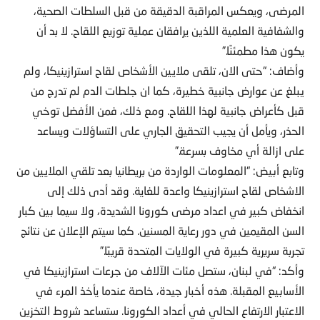
المرضى، ويعكس المراقبة الدقيقة من قبل السلطات الصحية،
والشفافية العلمية اللذين يرافقان عملية توزيع اللقاح. لا بد أن
يكون هذا مطمئنًا.”
وأضاف: “حتى الان، تلقى ملايين الأشخاص لقاح استرازينيكا، ولم
يبلغ عن عوارض جانبية خطيرة، كما ان جلطات الدم لم تدرج من
قبل كأعراض جانبية لهذا اللقاح. ومع ذلك، فمن الأفضل توخي
الحذر، ويأمل أن يجيب التحقيق الجاري على التساؤلات ويساعد
على ازالة أي مخاوف بسرعة.”
وتابع أبيض: “المعلومات الواردة من بريطانيا بعد تلقي الملايين من
الاشخاص لقاح استرازينيكا واعدة للغاية. وقد أدى ذلك إلى
انخفاض كبير في اعداد مرضى كورونا الشديدة، ولا سيما بين كبار
السن المقيمين في دور رعاية المسنين. كما سيتم الإعلان عن نتائج
تجربة سريرية كبيرة في الولايات المتحدة قريبًا.”
وأكد: “في لبنان، ستصل مئات الآلاف من جرعات استرازينيكا في
الأسابيع المقبلة. هذه أخبار جيدة، خاصة عندما يأخذ المرء في
الاعتبار الارتفاع الحالي في أعداد الكورونا. ستساعد شروط التخزين