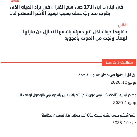
في لبنان.. ابن الـ17 دسّ سمّ الفئران في براد المياه الذي
يشرب منه ربّ عمله بسبب توبيخ الأخير المستمر له..
دفنوها حية داخل قبر حفرته بنفسها لتتنازل عن منزلها
لهما.. ونجت من الموت بأعجوبة
الق اتل لاحقها في مكان عملها… فاطمة
يونيو 10, 2026
مصادر لبنانية لـ’الحدث’: الرئيس عون أبلغ الأطراف على رأسهم بري بالوصول لوقف النار
يونيو 1, 2026
الأمن يُعمّم صورة سيّدة نصبت بـ60 ألف دولار… هل تعرفون مكانها؟
مايو 10, 2026