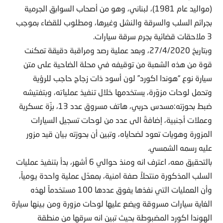
(مواليد عام 1981)، لبناني، وهو من أصحاب السوابق الجرمية
بجرائم السلب والسرقة والنشل وغيرها، ومطلوب للقضاء بموجب
3 ملاحقات قضائية بجرم سرقة سيارات.
وبتاريخ 27/4/2020، وبعد عملية رصد ومراقبة دقيقة تمكنت
قوة من هذه الشعبة من توقيفه في محلة الضاحية على متن
سيارة نوع “هوندا اكورد” لون أسود ذات زجاج حاجب للرؤية
وتحمل لوحات مزوّرة، يستخدمها خلال تنفيذ عملياته، وبتفتيشه
ضبط بحوزته:مسدس حربي، هاتف مسروق عدد 13، بزّة عسكرية
وعملات أجنبية، إضافةً الى عدد من لوحات تسجيل السيارات
المزورة وهويات تعود لضحاياه، وتبين أن بحوزته بيان قيد مزور
عليه رسمه الشمسي.
بالتحقيق معه، اعترف انه ومنذ حوالي 6 أشهر، بدأ بتنفيذ عمليات
السلب المذكورة منتحلاً صفة امنية، بمعدّل عملية واحدة يومياً،
وأن العمليات التي نفذها يفوق عددها 100 مستخدماً لهذه
الغاية سيارات مسروقة ويضع عليها لوحات مزورة ومن بينها سيارة
الهوندا اكورد المضبوطة بحيث تبين انه سرقها من منطقة