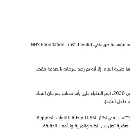
وقال السيد غلين إنه “ما كان هنا” لولا نتائج التجربة التي تديرها مؤسسة كريستي، التابعة لـ NHS Foundation Trust
 طبيبه العام، إلا أنه تم رصد سرطانه بالصدفة فقط،
وفي اليوم السابق لعيد ميلاده التاسع والأربعين، في أغسطس 2020، أبلغ الأطباء غلين بأنه مصاب بسرطان القناة
 داخل الكبد).
وتتسبب في تكاثر الخلايا المبطنة للقنوات الصفراوية
صغيرة تصل بين الكبد والمرارة والأمعاء الدقيقة.