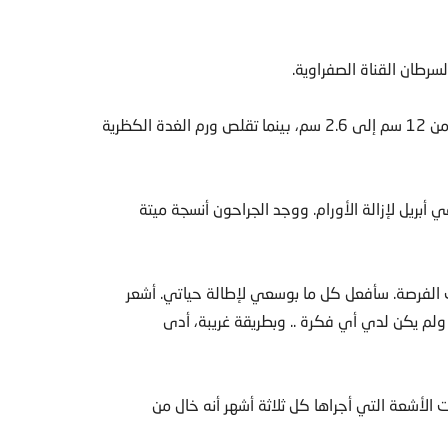
لسرطان القناة الصفراوية.
وشهد غلين تقلص أورامه أثناء العلاج. وتغير الورم في كبده من 12 سم إلى 2.6 سم، بينما تقلص ورم الغدة الكظرية
أبريل لإزالة الأورام. ووجد الجراحون أنسجة ميتة
زت الفرصة. سأفعل كل ما بوسعي لإطالة حياتي. أشعر
ولم يكن لدي أي فكرة .. وبطريقة غريبة، أدى
 الأشعة التي أجراها كل ثلاثة أشهر أنه خال من