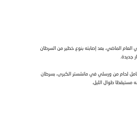
لعام الماضي، بعد إصابته بنوع خطير من السرطان
ر جديدة.
لين، البالغ من العمر 51 عاما، وهو عامل لحام من ورسلي في مانشستر الكبرى، بسرطان
ه مستيقظا طوال الليل.