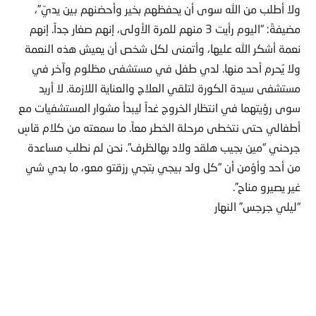
ولا أطلب من الله سوى أن يحفظهم بخير وأحضنهم بين يديّ”،
مضيفةً: “اليوم رأيت 3 منهم للمرة الأولى، إنهم صغار جداً. إنهم
نعمة أشكر الله عليها، وأتمنى لكل شخص أن يعيش هذه النعمة
ولا يُحرم أحد منها. لدي طفل في مستشفى مظلوم وآخر في
مستشفى سيدة الكورة لتلقي العلاج والعناية اللازمة. لا أريد
سوى رؤيتهما في انتظار الخروج غداً ليبدأ مشوار المستشفيات مع
أطفالي حتى نتخطى مرحلة الخطر معاً. ما سمعته من كلام قاسٍ
جرحني “مين بجيب هلقد ولاد بهالظرف”. نحن لم نطلب مساعدة
من أحد وأؤمن أن “كل ولد بيجي بتجي رزقتو معو، ما بدي شي
غير يصيرو مناح”.
“ليلي جرجس” النهار