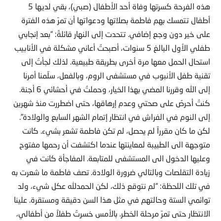
هذه الفرحة كسرتها وفاة أحد الأطفال (صبي)، بقي لديها 5
أطفال تتمسك بهم فاطمة بصلاتها ودعواتها أن تمرّ هذه الفترة
على خير دون وجع إضافي. تتحدت إلى النهار قائلةً: “بعد إنجابي
طفلي الأول البالغ 5 سنوات، أصبحتُ أعاني مشكلة في الأنابيب
استحال الحمل معها مرة أخرى بطريقة طبيعية. لذلك لجأتُ إلى
تقنية طفل الأنبوب في مستشفى الروم، وبالفعل، سلّمنا أمرنا
إلى الله وقررنا المضي بهذا الخيار، وحملتُ في أحشائي 6 أجنة.
كنتُ أحرصُ على صحتي وعدم إرهاقها، حتى اضطررت منذ شهرين
إلى النوم في الفراش في انتظار إتمام الشهر السابع والولادة”.
لكن ما كان مقرراً لم يحصل، لم تكن فاطمة تشعر بشيء. كانت
متوجهة الى الطبيبة لمعاينتها عندما اكتشفت أن رحمها مفتوح
وعليها الدخول الى المستشفى للمتابعة. المفاجأة كانت في
زيادة التقلصات وبالتالي ضرورة الولادة. تصف فاطمة ما شعرت به
في تلك اللحظة: “لم نتوقع ذلك، لكن الحمدلله عكل شيء، ولد
توائمي الستة وحالتهم في مثل هذا السن دقيقة ومستقرة. علينا
الانتظار حتى تمرّ مرحلة الخطر. بالأمس خسرتُ طفلاً من أطفالي،