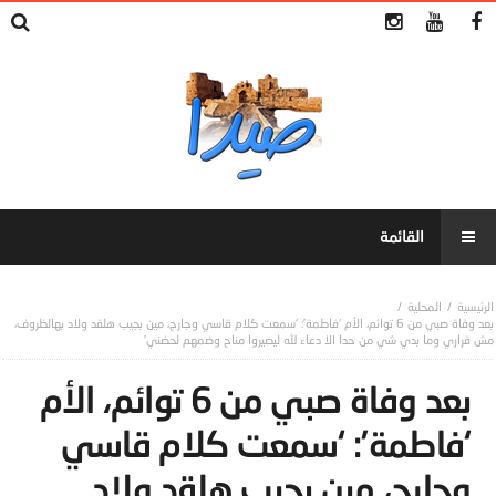
المحلية
بعد وفاة صبي من 6 توائم، الأم ‘فاطمة’: ‘سمعت كلام قاسي وجارح، مين بجيب هلقد ولاد بهالظروف،
مش قراري وما بدي شي من حدا الا دعاء لله ليصيروا مناح وضمهم لحضني’
بعد وفاة صبي من 6 توائم، الأم
‘فاطمة’: ‘سمعت كلام قاسي
وجارح، مين بجيب هلقد ولاد